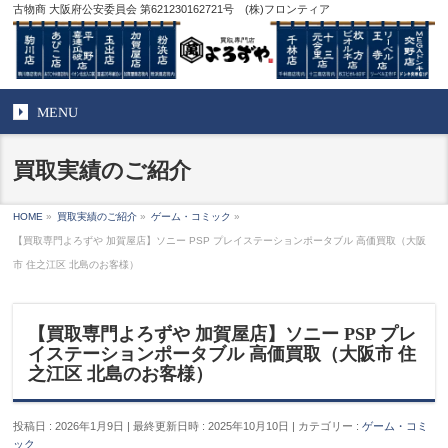
古物商 大阪府公安委員会 第621230162721号 (株)フロンティア
MENU
買取実績のご紹介
HOME
»
買取実績のご紹介
»
ゲーム・コミック
»
【買取専門よろずや 加賀屋店】ソニー PSP プレイステーションポータブル 高価買取（大阪
市 住之江区 北島のお客様）
【買取専門よろずや 加賀屋店】ソニー PSP プレ
イステーションポータブル 高価買取（大阪市 住
之江区 北島のお客様）
投稿日 : 2026年1月9日
最終更新日時 : 2025年10月10日
カテゴリー :
ゲーム・コミ
ック