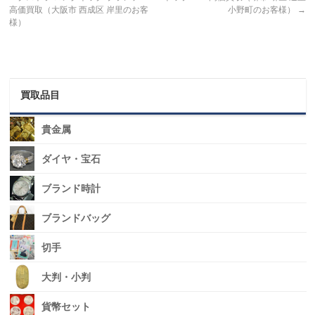
高価買取（大阪市 西成区 岸里のお客
小野町のお客様）
→
様）
買取品目
貴金属
ダイヤ・宝石
ブランド時計
ブランドバッグ
切手
大判・小判
貨幣セット