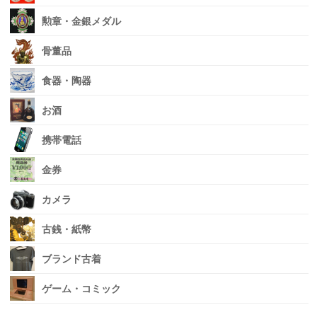
勲章・金銀メダル
骨董品
食器・陶器
お酒
携帯電話
金券
カメラ
古銭・紙幣
ブランド古着
ゲーム・コミック