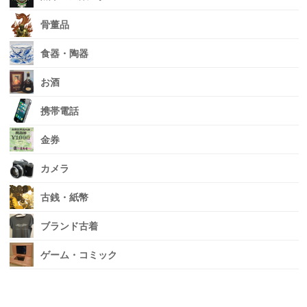
骨董品
食器・陶器
お酒
携帯電話
金券
カメラ
古銭・紙幣
ブランド古着
ゲーム・コミック