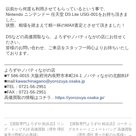
以前から何度も利用させてもらっているという事で、
Nintendo ニンテンドー 任天堂 DS Lite USG-001をお持ち頂きま
した。
状態、相場を踏まえて精一杯のMAX査定とさせて頂きました！
DSなどの高価買取なら、よろずやノバティながの店にお任せく
ださい。
皆様のお問い合わせ、ご来店をスタッフ一同心よりお待ちいたし
ております。
───────────────────────────────────────
よろずやノバティながの店
■〒586-0015 大阪府河内長野市本町24-1 ノバティながの北館B1F
■mail:
kawachinagano@yorozuya.osaka.jp
■TEL：0721-56-2951
■FAX：0721-56-2951
高価買取の情報はコチラ…
https://yorozuya.osaka.jp/
───────────────────────────────────────
←
【買取専門よろずや 粉浜店】リン
【買取専門よろずや 粉浜店】コーチ シ
グ・トップ K18 高価買取（堺市 堺区
グネチャー ミニトートバッグ 高価買取
遠里小野町のお客様）
（堺市 堺区 香ヶ丘町のお客様）
→