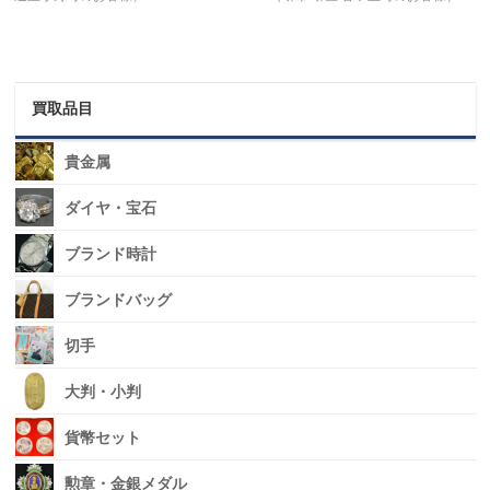
買取品目
貴金属
ダイヤ・宝石
ブランド時計
ブランドバッグ
切手
大判・小判
貨幣セット
勲章・金銀メダル