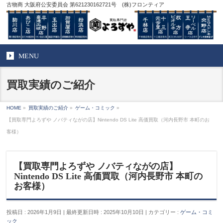
古物商 大阪府公安委員会 第621230162721号 (株)フロンティア
MENU
買取実績のご紹介
HOME
»
買取実績のご紹介
»
ゲーム・コミック
»
【買取専門よろずや ノバティながの店】Nintendo DS Lite 高価買取（河内長野市 本町のお
客様）
【買取専門よろずや ノバティながの店】
Nintendo DS Lite 高価買取（河内長野市 本町の
お客様）
投稿日 : 2026年1月9日
最終更新日時 : 2025年10月10日
カテゴリー :
ゲーム・コミ
ック