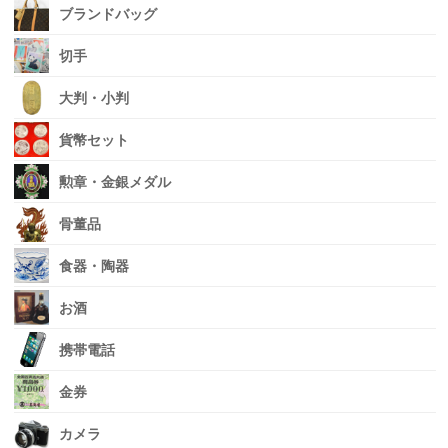
ブランドバッグ
切手
大判・小判
貨幣セット
勲章・金銀メダル
骨董品
食器・陶器
お酒
携帯電話
金券
カメラ