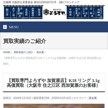
古物商 大阪府公安委員会 第621230162721号 (株)フロンティア
MENU
買取実績のご紹介
HOME
»
買取実績のご紹介
»
貴金属
»
【買取専門よろずや 加賀屋店】K18 リング 3.1g 高価買取（大阪市 住之江区 西加賀屋のお
客様）
【買取専門よろずや 加賀屋店】K18 リング 3.1g
高価買取（大阪市 住之江区 西加賀屋のお客様）
投稿日 : 2026年1月15日
最終更新日時 : 2025年10月15日
カテゴリー :
貴金属