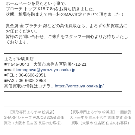
ホームページを見たという事で、
ブローチ トップ K18 7.8gをお持ち頂きました。
状態、相場を踏まえて精一杯のMAX査定とさせて頂きました！
貴金属 金 プラチナ 銀などの高価買取なら、よろずや加賀屋店に
お任せください。
皆様のお問い合わせ、ご来店をスタッフ一同心よりお待ちいたし
ております。
───────────────────────────────────────
よろずや駒川店
■〒546-0043 大阪市東住吉区駒川4-12-21
■mail:
komagawa@yorozuya.osaka.jp
■TEL：06-6608-2951
■FAX：06-6608-2953
高価買取の情報はコチラ…
https://yorozuya.osaka.jp/
───────────────────────────────────────
←
【買取専門よろずや 粉浜店】
【買取専門よろずや 粉浜店】一圓銀貨
SHARP シャープ AQUOS 32GB 高価
大正三年 明治三十六年 古銭 硬貨 高価
買取（大阪市 住吉区 長居のお客様）
買取（大阪市 住吉区 住吉のお客様）
→