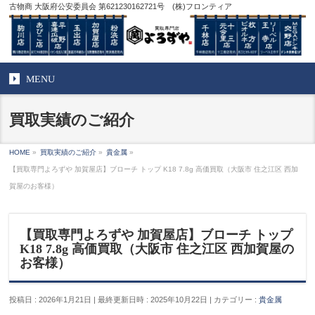
古物商 大阪府公安委員会 第621230162721号 (株)フロンティア
MENU
買取実績のご紹介
HOME
»
買取実績のご紹介
»
貴金属
»
【買取専門よろずや 加賀屋店】ブローチ トップ K18 7.8g 高価買取（大阪市 住之江区 西加
賀屋のお客様）
【買取専門よろずや 加賀屋店】ブローチ トップ
K18 7.8g 高価買取（大阪市 住之江区 西加賀屋の
お客様）
投稿日 : 2026年1月21日
最終更新日時 : 2025年10月22日
カテゴリー :
貴金属