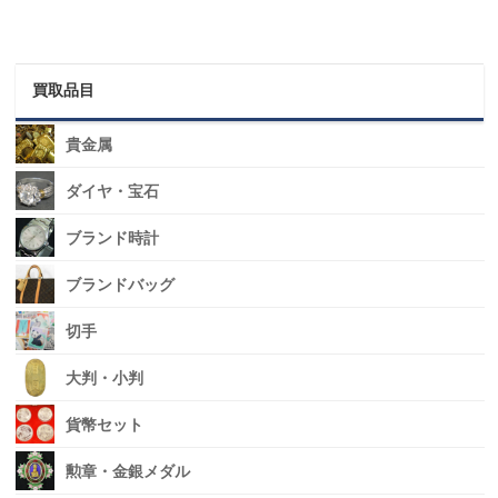
買取品目
貴金属
ダイヤ・宝石
ブランド時計
ブランドバッグ
切手
大判・小判
貨幣セット
勲章・金銀メダル