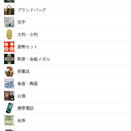
ブランドバッグ
切手
大判・小判
貨幣セット
勲章・金銀メダル
骨董品
食器・陶器
お酒
携帯電話
金券