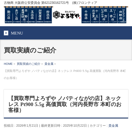
古物商 大阪府公安委員会 第621230162721号 (株)フロンティア
MENU
買取実績のご紹介
HOME
»
買取実績のご紹介
»
貴金属
»
【買取専門よろずや ノバティながの店】ネックレス Pt900 5.5g 高価買取（河内長野市 本町
のお客様）
【買取専門よろずや ノバティながの店】ネック
レス Pt900 5.5g 高価買取（河内長野市 本町のお
客様）
投稿日 : 2026年1月21日
最終更新日時 : 2025年10月22日
カテゴリー :
貴金属