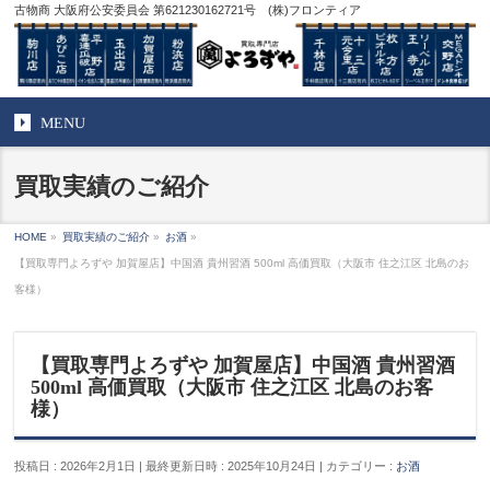
古物商 大阪府公安委員会 第621230162721号 (株)フロンティア
MENU
買取実績のご紹介
HOME
»
買取実績のご紹介
»
お酒
»
【買取専門よろずや 加賀屋店】中国酒 貴州習酒 500ml 高価買取（大阪市 住之江区 北島のお
客様）
【買取専門よろずや 加賀屋店】中国酒 貴州習酒
500ml 高価買取（大阪市 住之江区 北島のお客
様）
投稿日 : 2026年2月1日
最終更新日時 : 2025年10月24日
カテゴリー :
お酒