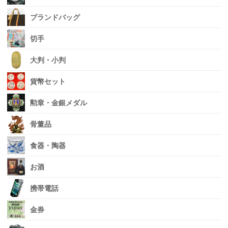
ブランドバッグ
切手
大判・小判
貨幣セット
勲章・金銀メダル
骨董品
食器・陶器
お酒
携帯電話
金券