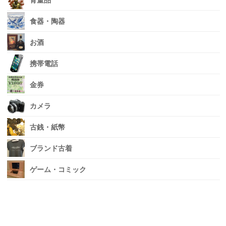
骨董品
食器・陶器
お酒
携帯電話
金券
カメラ
古銭・紙幣
ブランド古着
ゲーム・コミック