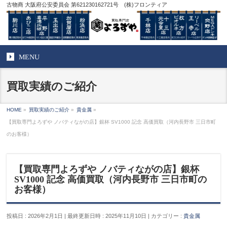
古物商 大阪府公安委員会 第621230162721号 (株)フロンティア
MENU
買取実績のご紹介
HOME
»
買取実績のご紹介
»
貴金属
»
【買取専門よろずや ノバティながの店】銀杯 SV1000 記念 高価買取（河内長野市 三日市町
のお客様）
【買取専門よろずや ノバティながの店】銀杯
SV1000 記念 高価買取（河内長野市 三日市町の
お客様）
投稿日 : 2026年2月1日
最終更新日時 : 2025年11月10日
カテゴリー :
貴金属