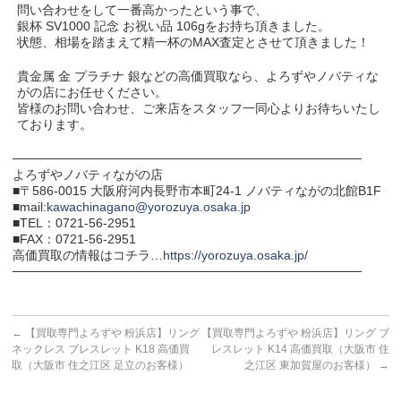
問い合わせをして一番高かったという事で、
銀杯 SV1000 記念 お祝い品 106gをお持ち頂きました。
状態、相場を踏まえて精一杯のMAX査定とさせて頂きました！
貴金属 金 プラチナ 銀などの高価買取なら、よろずやノバティな
がの店にお任せください。
皆様のお問い合わせ、ご来店をスタッフ一同心よりお待ちいたし
ております。
───────────────────────────────────────
よろずやノバティながの店
■〒586-0015 大阪府河内長野市本町24-1 ノバティながの北館B1F
■mail:
kawachinagano@yorozuya.osaka.jp
■TEL：0721-56-2951
■FAX：0721-56-2951
高価買取の情報はコチラ…
https://yorozuya.osaka.jp/
───────────────────────────────────────
←
【買取専門よろずや 粉浜店】リング
【買取専門よろずや 粉浜店】リング ブ
ネックレス ブレスレット K18 高価買
レスレット K14 高価買取（大阪市 住
取（大阪市 住之江区 足立のお客様）
之江区 東加賀屋のお客様）
→