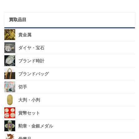
買取品目
貴金属
ダイヤ・宝石
ブランド時計
ブランドバッグ
切手
大判・小判
貨幣セット
勲章・金銀メダル