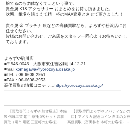
捨てるのも勿体なくて…という事で、
貴金属 K18 アクセサリー おまとめをお持ち頂きました。
状態、相場を踏まえて精一杯のMAX査定とさせて頂きました！
貴金属 金 プラチナ 銀などの高価買取なら、よろずや粉浜店にお
任せください。
皆様のお問い合わせ、ご来店をスタッフ一同心よりお待ちいたし
ております。
───────────────────────────────────────
よろずや駒川店
■〒546-0043 大阪市東住吉区駒川4-12-21
■mail:
komagawa@yorozuya.osaka.jp
■TEL：06-6608-2951
■FAX：06-6608-2953
高価買取の情報はコチラ…
https://yorozuya.osaka.jp/
───────────────────────────────────────
←
【買取専門よろずや 加賀屋店】本錫
【買取専門よろずや ノバティながの
製 伝統工芸 錫半 茶托 5客セット 高価
店】アメリカ 記念コイン 自由の女神
買取（堺市 堺区 三宝町のお客様）
高価買取（富田林市 本町のお客様）
→