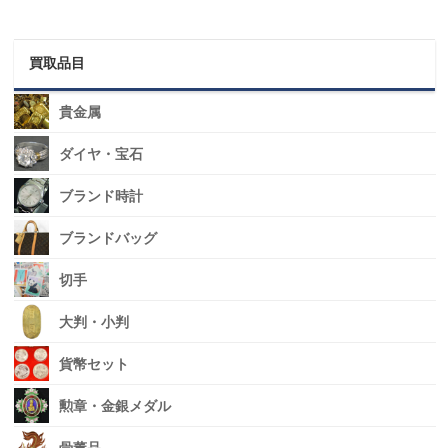
買取品目
貴金属
ダイヤ・宝石
ブランド時計
ブランドバッグ
切手
大判・小判
貨幣セット
勲章・金銀メダル