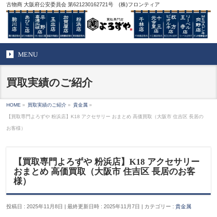
古物商 大阪府公安委員会 第621230162721号 (株)フロンティア
MENU
買取実績のご紹介
HOME
»
買取実績のご紹介
»
貴金属
»
【買取専門よろずや 粉浜店】K18 アクセサリー おまとめ 高価買取（大阪市 住吉区 長居の
お客様）
【買取専門よろずや 粉浜店】K18 アクセサリー
おまとめ 高価買取（大阪市 住吉区 長居のお客
様）
投稿日 : 2025年11月8日
最終更新日時 : 2025年11月7日
カテゴリー :
貴金属