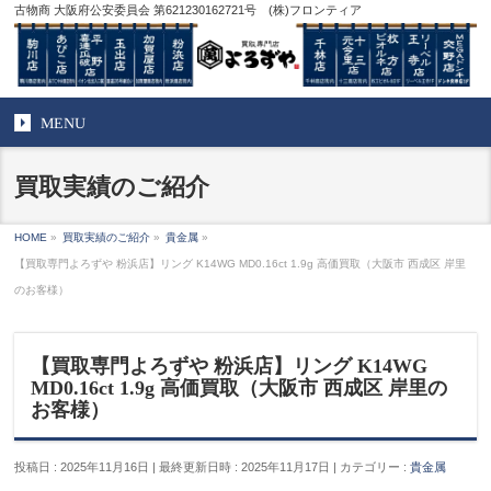
古物商 大阪府公安委員会 第621230162721号 (株)フロンティア
MENU
買取実績のご紹介
HOME
»
買取実績のご紹介
»
貴金属
»
【買取専門よろずや 粉浜店】リング K14WG MD0.16ct 1.9g 高価買取（大阪市 西成区 岸里
のお客様）
【買取専門よろずや 粉浜店】リング K14WG
MD0.16ct 1.9g 高価買取（大阪市 西成区 岸里の
お客様）
投稿日 : 2025年11月16日
最終更新日時 : 2025年11月17日
カテゴリー :
貴金属