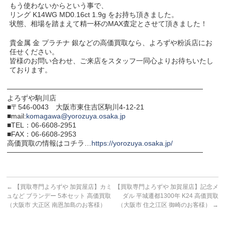
もう使わないからという事で、
リング K14WG MD0.16ct 1.9g をお持ち頂きました。
状態、相場を踏まえて精一杯のMAX査定とさせて頂きました！
貴金属 金 プラチナ 銀などの高価買取なら、よろずや粉浜店にお
任せください。
皆様のお問い合わせ、ご来店をスタッフ一同心よりお待ちいたし
ております。
───────────────────────────────────────
よろずや駒川店
■〒546-0043 大阪市東住吉区駒川4-12-21
■mail:
komagawa@yorozuya.osaka.jp
■TEL：06-6608-2951
■FAX：06-6608-2953
高価買取の情報はコチラ…
https://yorozuya.osaka.jp/
───────────────────────────────────────
←
【買取専門よろずや 加賀屋店】カミ
【買取専門よろずや 加賀屋店】記念メ
ュなど ブランデー 5本セット 高価買取
ダル 平城遷都1300年 K24 高価買取
（大阪市 大正区 南恩加島のお客様）
（大阪市 住之江区 御崎のお客様）
→