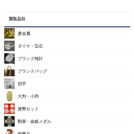
買取品目
貴金属
ダイヤ・宝石
ブランド時計
ブランドバッグ
切手
大判・小判
貨幣セット
勲章・金銀メダル