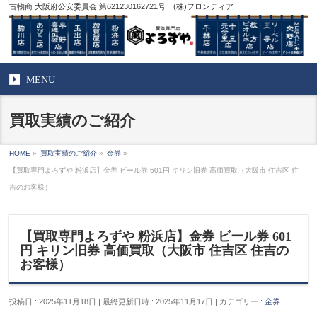
古物商 大阪府公安委員会 第621230162721号 (株)フロンティア
MENU
買取実績のご紹介
HOME
»
買取実績のご紹介
»
金券
»
【買取専門よろずや 粉浜店】金券 ビール券 601円 キリン旧券 高価買取（大阪市 住吉区 住
吉のお客様）
【買取専門よろずや 粉浜店】金券 ビール券 601
円 キリン旧券 高価買取（大阪市 住吉区 住吉の
お客様）
投稿日 : 2025年11月18日
最終更新日時 : 2025年11月17日
カテゴリー :
金券