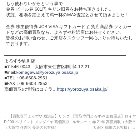
もう使わないからという事で、
金券 ビール券 601円 キリン旧券をお持ち頂きました。
状態、相場を踏まえて精一杯のMAX査定とさせて頂きました！
金券 株主優待券 JCB VISA ギフトカード 百貨店商品券 クオカー
ドなどの高価買取なら、よろずや粉浜店にお任せください。
皆様のお問い合わせ、ご来店をスタッフ一同心よりお待ちいたし
ております。
───────────────────────────────────────
よろずや駒川店
■〒546-0043 大阪市東住吉区駒川4-12-21
■mail:
komagawa@yorozuya.osaka.jp
■TEL：06-6608-2951
■FAX：06-6608-2953
高価買取の情報はコチラ…
https://yorozuya.osaka.jp/
───────────────────────────────────────
←
【買取専門よろずや 粉浜店】リング
【買取専門よろずや 加賀屋店】ロイヤ
Pt900 ペリドット メレダイヤ 高価買取
ルサルート 赤 21年 高価買取（大阪市
（大阪市 住吉区 長居のお客様）
大正区 鶴町のお客様）
→