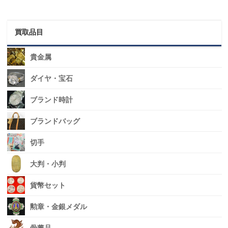
買取品目
貴金属
ダイヤ・宝石
ブランド時計
ブランドバッグ
切手
大判・小判
貨幣セット
勲章・金銀メダル