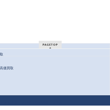
PAGETOP
取
高価買取
 Reserved.
方ビオルネ店
ノバティながの店
コラム