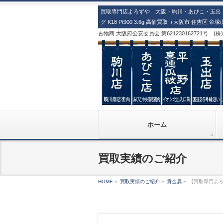
買取専門店よろずや 大阪・駒川・あびこ・玉出・
グ K18 Pt900 3.6g 高価買取（大阪市 住吉区 
古物商 大阪府公安委員会 第621230162721号 (
ホーム
買取実績のご紹介
HOME
»
買取実績のご紹介
»
貴金属
»
【買取専門よろず