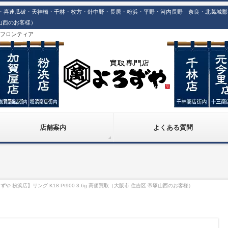
喜連瓜破・天神橋・千林・枚方・針中野・長居・粉浜・平野・河内長野 奈良・北葛城郡での
帝塚山西のお客様）
株)フロンティア
店舗案内
よくある質問
や 粉浜店】リング K18 Pt900 3.6g 高価買取（大阪市 住吉区 帝塚山西のお客様）