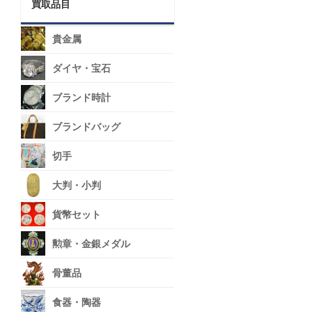
買取品目
貴金属
ダイヤ・宝石
ブランド時計
ブランドバッグ
切手
大判・小判
貨幣セット
勲章・金銀メダル
骨董品
食器・陶器