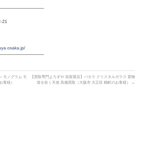
──────────────
-21
uya.osaka.jp/
──────────────
 モノグラム モ
【買取専門よろずや 加賀屋店】バカラ クリスタルガラス 置物
のお客様）
笛を吹く天使 高価買取（大阪市 大正区 鶴町のお客様）
→