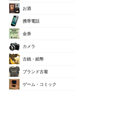
お酒
携帯電話
金券
カメラ
古銭・紙幣
ブランド古着
ゲーム・コミック