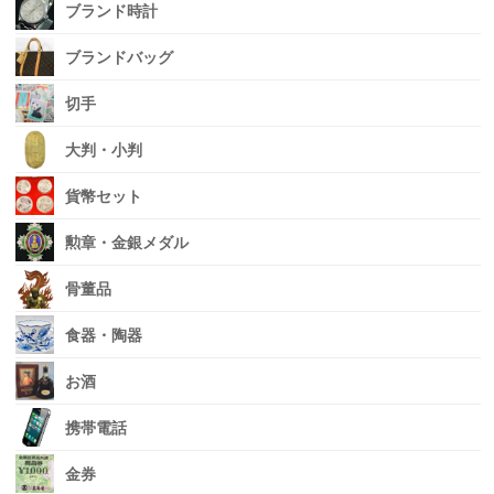
ブランド時計
ブランドバッグ
切手
大判・小判
貨幣セット
勲章・金銀メダル
骨董品
食器・陶器
お酒
携帯電話
金券