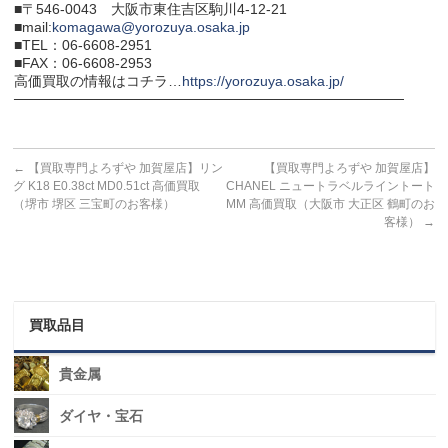
■〒546-0043 大阪市東住吉区駒川4-12-21
■mail:
komagawa@yorozuya.osaka.jp
■TEL：06-6608-2951
■FAX：06-6608-2953
高価買取の情報はコチラ…
https://yorozuya.osaka.jp/
───────────────────────────────────────
←
【買取専門よろずや 加賀屋店】リン
【買取専門よろずや 加賀屋店】
グ K18 E0.38ct MD0.51ct 高価買取
CHANEL ニュートラベルライントート
（堺市 堺区 三宝町のお客様）
MM 高価買取（大阪市 大正区 鶴町のお
客様）
→
買取品目
貴金属
ダイヤ・宝石