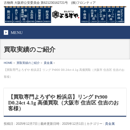
古物商 大阪府公安委員会 第621230162721号 (株)フロンティア
MENU
買取実績のご紹介
HOME
»
買取実績のご紹介
»
貴金属
»
【買取専門よろずや 粉浜店】リング Pt900 D0.24ct 4.1g 高価買取（大阪市 住吉区 住吉のお
客様）
【買取専門よろずや 粉浜店】リング Pt900
D0.24ct 4.1g 高価買取（大阪市 住吉区 住吉のお
客様）
投稿日 : 2025年12月7日
最終更新日時 : 2025年12月1日
カテゴリー :
貴金属