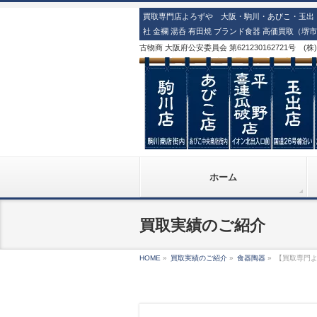
買取専門店よろずや 大阪・駒川・あびこ・玉出・
社 金襴 湯呑 有田焼 ブランド食器 高価買取（堺
古物商 大阪府公安委員会 第621230162721号 (
ホーム
買取実績のご紹介
HOME
»
買取実績のご紹介
»
食器陶器
»
【買取専門よ