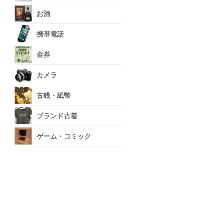
お酒
携帯電話
金券
カメラ
古銭・紙幣
ブランド古着
ゲーム・コミック