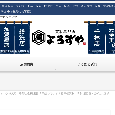
喜連瓜破・天神橋・千林・枚方・針中野・長居・粉浜・平野・河内長野 奈良・北葛城郡での
市 堺区 香ヶ丘町のお客様）
株)フロンティア
店舗案内
よくある質問
ろずや 粉浜店】香蘭社 金襴 湯呑 有田焼 ブランド食器 高価買取（堺市 堺区 香ヶ丘町のお客様）