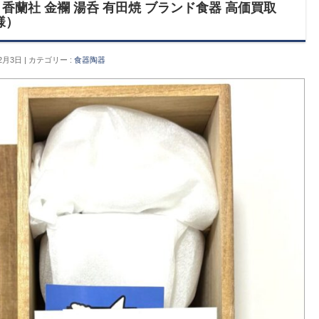
香蘭社 金襴 湯呑 有田焼 ブランド食器 高価買取
様）
2月3日
カテゴリー :
食器陶器