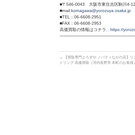
■〒546-0043 大阪市東住吉区駒川4-12
■mail:
komagawa@yorozuya.osaka.jp
■TEL：06-6608-2951
■FAX：06-6608-2953
高価買取の情報はコチラ…
https://yoroz
─────────────────────────
←
【買取専門よろずや ノバティながの店】リング 
トリング 高価買取（河内長野市 本町のお客様