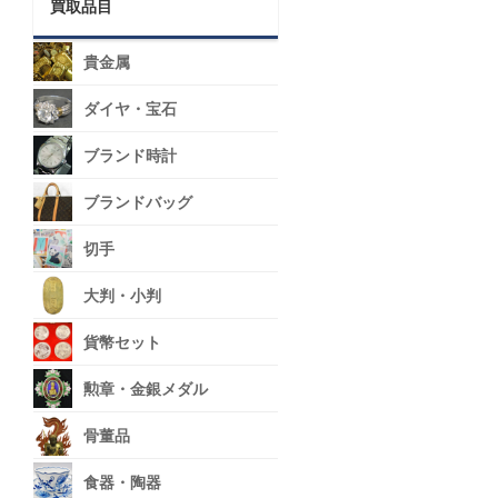
買取品目
貴金属
ダイヤ・宝石
ブランド時計
ブランドバッグ
切手
大判・小判
貨幣セット
勲章・金銀メダル
骨董品
食器・陶器