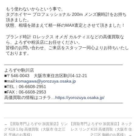
もう使わないからという事で、
タグホイヤー プロフェッショナル 200m メンズ腕時計をお持ち
頂きました。
状態、相場を踏まえて精一杯のMAX査定とさせて頂きました！
ブランド時計 ロレックス オメガ カルティエなどの高価買取な
ら、よろずや粉浜店にお任せください。
皆様のお問い合わせ、ご来店をスタッフ一同心よりお待ちいたし
ております。
───────────────────────────────────────
よろずや駒川店
■〒546-0043 大阪市東住吉区駒川4-12-21
■mail:
komagawa@yorozuya.osaka.jp
■TEL：06-6608-2951
■FAX：06-6608-2953
高価買取の情報はコチラ…
https://yorozuya.osaka.jp/
───────────────────────────────────────
←
【買取専門よろずや 加賀屋店】リン
【買取専門よろずや 加賀屋店】ネック
グ K18 1.0g 高価買取（大阪市 住之江
レス リング K18 高価買取（大阪市 住
区 平林のお客様）
之江区 御崎のお客様）
→