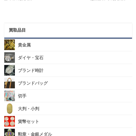
買取品目
貴金属
ダイヤ・宝石
ブランド時計
ブランドバッグ
切手
大判・小判
貨幣セット
勲章・金銀メダル