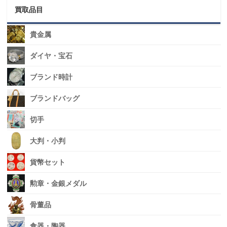
買取品目
貴金属
ダイヤ・宝石
ブランド時計
ブランドバッグ
切手
大判・小判
貨幣セット
勲章・金銀メダル
骨董品
食器・陶器