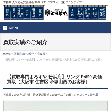
古物商 大阪府公安委員会 第621230162721号 (株)フロンティア
MENU
買取実績のご紹介
HOME
»
買取実績のご紹介
»
貴金属
»
【買取専門よろずや 粉浜店】リング Pt850 高価買取（大阪市 住吉区 帝塚山西のお客様）
【買取専門よろずや 粉浜店】リング Pt850 高価
買取（大阪市 住吉区 帝塚山西のお客様）
投稿日 : 2026年1月7日
最終更新日時 : 2025年12月16日
カテゴリー :
貴金属