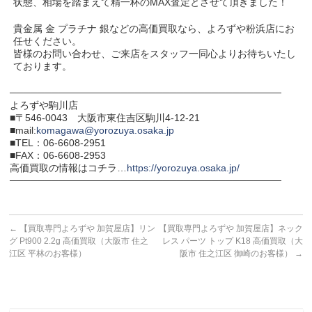
状態、相場を踏まえて精一杯のMAX査定とさせて頂きました！
貴金属 金 プラチナ 銀などの高価買取なら、よろずや粉浜店にお
任せください。
皆様のお問い合わせ、ご来店をスタッフ一同心よりお待ちいたし
ております。
───────────────────────────────────────
よろずや駒川店
■〒546-0043 大阪市東住吉区駒川4-12-21
■mail:
komagawa@yorozuya.osaka.jp
■TEL：06-6608-2951
■FAX：06-6608-2953
高価買取の情報はコチラ…
https://yorozuya.osaka.jp/
───────────────────────────────────────
←
【買取専門よろずや 加賀屋店】リン
【買取専門よろずや 加賀屋店】ネック
グ Pt900 2.2g 高価買取（大阪市 住之
レス パーツ トップ K18 高価買取（大
江区 平林のお客様）
阪市 住之江区 御崎のお客様）
→