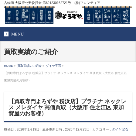
古物商 大阪府公安委員会 第621230162721号 (株)フロンティア
MENU
買取実績のご紹介
HOME
»
買取実績のご紹介
»
ダイヤ宝石
»
【買取専門よろずや 粉浜店】プラチナ ネックレス メレダイヤ 高価買取（大阪市 住之江区
東加賀屋のお客様）
【買取専門よろずや 粉浜店】プラチナ ネックレ
ス メレダイヤ 高価買取（大阪市 住之江区 東加
賀屋のお客様）
投稿日 : 2026年1月19日
最終更新日時 : 2025年12月23日
カテゴリー :
ダイヤ宝石