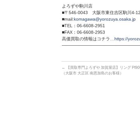
よろずや駒川店
■〒546-0043 大阪市東住吉区駒川4-12
■mail:
komagawa@yorozuya.osaka.jp
■TEL：06-6608-2951
■FAX：06-6608-2953
高価買取の情報はコチラ…
https://yoroz
─────────────────────────
←
【買取専門よろずや 加賀屋店】リング Pt900 
（大阪市 大正区 南恩加島のお客様）