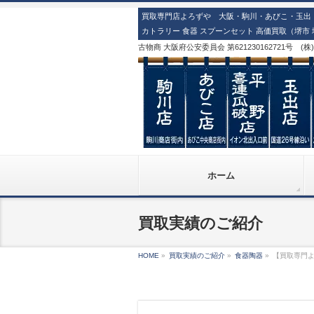
買取専門店よろずや 大阪・駒川・あびこ・玉出・
カトラリー 食器 スプーンセット 高価買取（堺市
古物商 大阪府公安委員会 第621230162721号 (
ホーム
買取実績のご紹介
HOME
»
買取実績のご紹介
»
食器陶器
»
【買取専門よ