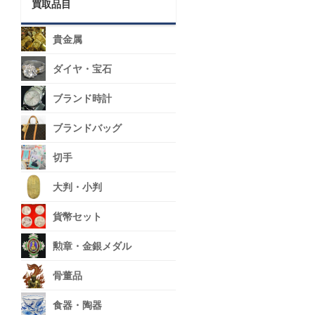
買取品目
貴金属
ダイヤ・宝石
ブランド時計
ブランドバッグ
切手
大判・小判
貨幣セット
勲章・金銀メダル
骨董品
食器・陶器