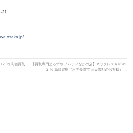
-21
uya.osaka.jp/
──────────────
2.0g 高価買取
【買取専門よろずや ノバティながの店】ネックレス K18WG
2.7g 高価買取（河内長野市 三日市町のお客様）
→