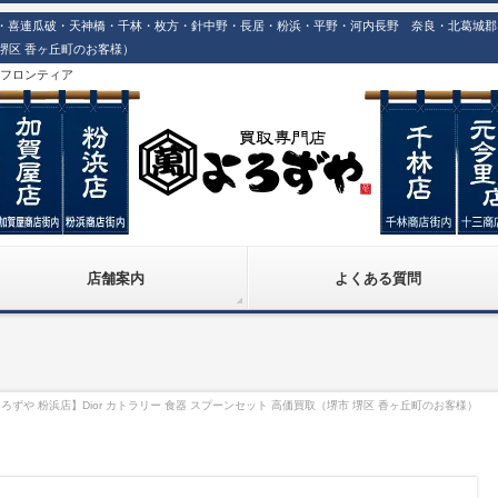
喜連瓜破・天神橋・千林・枚方・針中野・長居・粉浜・平野・河内長野 奈良・北葛城郡での高
 堺区 香ヶ丘町のお客様）
株)フロンティア
店舗案内
よくある質問
ろずや 粉浜店】Dior カトラリー 食器 スプーンセット 高価買取（堺市 堺区 香ヶ丘町のお客様）