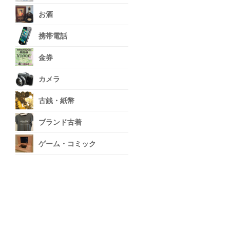
お酒
携帯電話
金券
カメラ
古銭・紙幣
ブランド古着
ゲーム・コミック