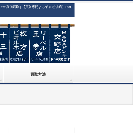
価買取 | 【買取専門よろずや 粉浜店】Dior
買取方法