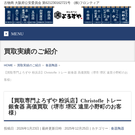
古物商 大阪府公安委員会 第621230162721号 (株)フロンティア
MENU
買取実績のご紹介
HOME
»
買取実績のご紹介
»
食器陶器
»
【買取専門よろずや 粉浜店】Christofle トレー 銀食器 高価買取（堺市 堺区 遠里小野町のお
客様）
【買取専門よろずや 粉浜店】Christofle トレー
銀食器 高価買取（堺市 堺区 遠里小野町のお客
様）
投稿日 : 2026年1月23日
最終更新日時 : 2025年12月25日
カテゴリー :
食器陶器