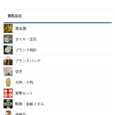
買取品目
貴金属
ダイヤ・宝石
ブランド時計
ブランドバッグ
切手
大判・小判
貨幣セット
勲章・金銀メダル
骨董品