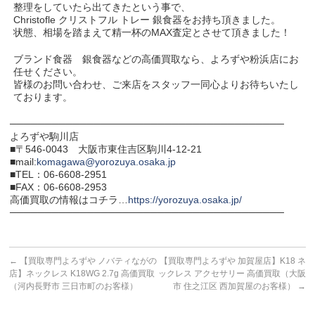
整理をしていたら出てきたという事で、
Christofle クリストフル トレー 銀食器をお持ち頂きました。
状態、相場を踏まえて精一杯のMAX査定とさせて頂きました！
ブランド食器 銀食器などの高価買取なら、よろずや粉浜店にお
任せください。
皆様のお問い合わせ、ご来店をスタッフ一同心よりお待ちいたし
ております。
───────────────────────────────────────
よろずや駒川店
■〒546-0043 大阪市東住吉区駒川4-12-21
■mail:
komagawa@yorozuya.osaka.jp
■TEL：06-6608-2951
■FAX：06-6608-2953
高価買取の情報はコチラ…
https://yorozuya.osaka.jp/
───────────────────────────────────────
←
【買取専門よろずや ノバティながの
【買取専門よろずや 加賀屋店】K18 ネ
店】ネックレス K18WG 2.7g 高価買取
ックレス アクセサリー 高価買取（大阪
（河内長野市 三日市町のお客様）
市 住之江区 西加賀屋のお客様）
→