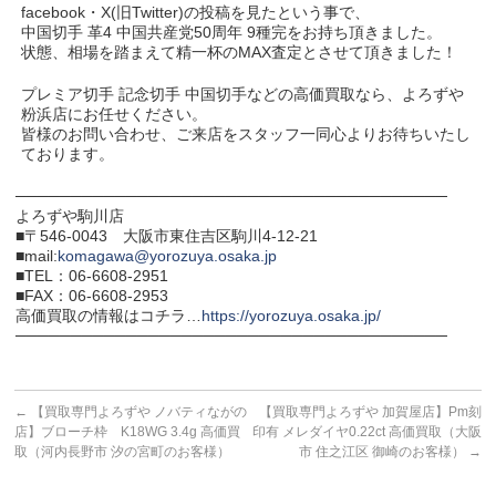
facebook・X(旧Twitter)の投稿を見たという事で、
中国切手 革4 中国共産党50周年 9種完をお持ち頂きました。
状態、相場を踏まえて精一杯のMAX査定とさせて頂きました！
プレミア切手 記念切手 中国切手などの高価買取なら、よろずや
粉浜店にお任せください。
皆様のお問い合わせ、ご来店をスタッフ一同心よりお待ちいたし
ております。
───────────────────────────────────────
よろずや駒川店
■〒546-0043 大阪市東住吉区駒川4-12-21
■mail:
komagawa@yorozuya.osaka.jp
■TEL：06-6608-2951
■FAX：06-6608-2953
高価買取の情報はコチラ…
https://yorozuya.osaka.jp/
───────────────────────────────────────
←
【買取専門よろずや ノバティながの
【買取専門よろずや 加賀屋店】Pm刻
店】ブローチ枠 K18WG 3.4g 高価買
印有 メレダイヤ0.22ct 高価買取（大阪
取（河内長野市 汐の宮町のお客様）
市 住之江区 御崎のお客様）
→