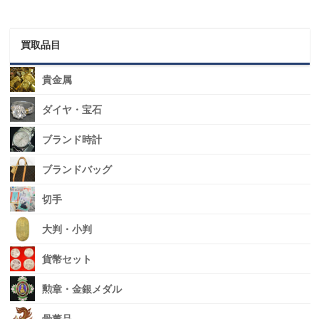
買取品目
貴金属
ダイヤ・宝石
ブランド時計
ブランドバッグ
切手
大判・小判
貨幣セット
勲章・金銀メダル