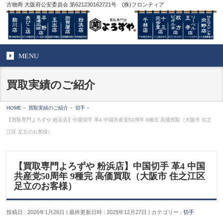
古物商 大阪府公安委員会 第621230162721号 (株)フロンティア
MENU
買取実績のご紹介
HOME
»
買取実績のご紹介
»
切手
»
【買取専門よろずや 粉浜店】中国切手 革4 中国共産党50周年 9種完 高価買取（大阪市 住之
江区 足立のお客様）
【買取専門よろずや 粉浜店】中国切手 革4 中国
共産党50周年 9種完 高価買取（大阪市 住之江区
足立のお客様）
投稿日 : 2026年1月26日
最終更新日時 : 2025年12月27日
カテゴリー :
切手