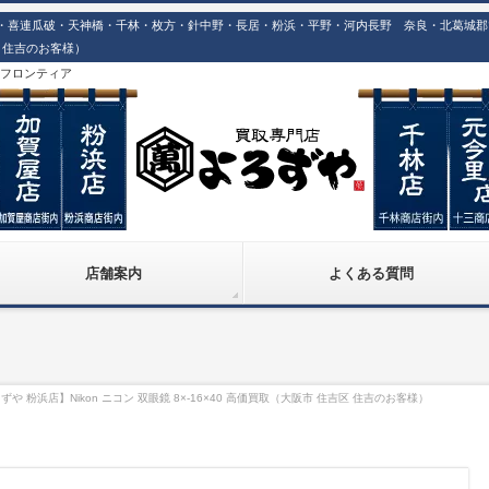
喜連瓜破・天神橋・千林・枚方・針中野・長居・粉浜・平野・河内長野 奈良・北葛城郡での高価
区 住吉のお客様）
株)フロンティア
店舗案内
よくある質問
や 粉浜店】Nikon ニコン 双眼鏡 8×-16×40 高価買取（大阪市 住吉区 住吉のお客様）