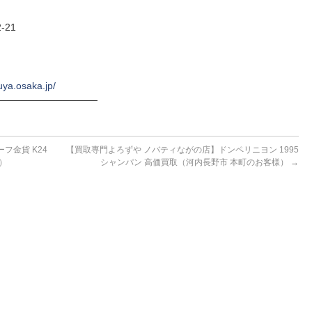
-21
uya.osaka.jp/
──────────────
フ金貨 K24
【買取専門よろずや ノバティながの店】ドンペリニヨン 1995
）
シャンパン 高価買取（河内長野市 本町のお客様）
→