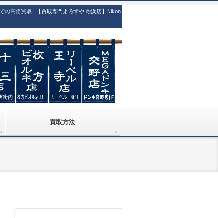
買取 | 【買取専門よろずや 粉浜店】Nikon
買取方法