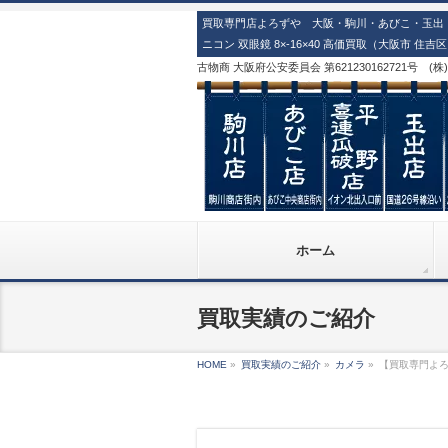
買取専門店よろずや 大阪・駒川・あびこ・玉出・
ニコン 双眼鏡 8×-16×40 高価買取（大阪市 住吉
古物商 大阪府公安委員会 第621230162721号 (
ホーム
買取実績のご紹介
HOME
»
買取実績のご紹介
»
カメラ
»
【買取専門よろず