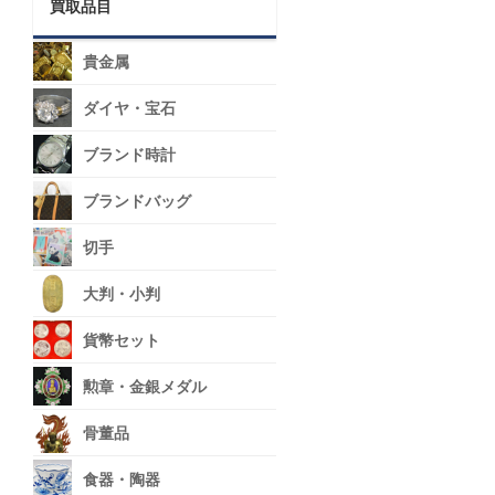
買取品目
貴金属
ダイヤ・宝石
ブランド時計
ブランドバッグ
切手
大判・小判
貨幣セット
勲章・金銀メダル
骨董品
食器・陶器