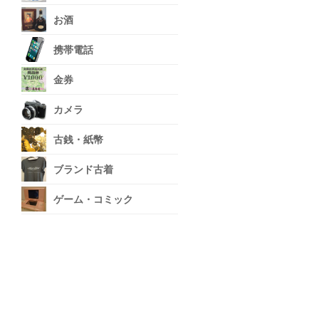
お酒
携帯電話
金券
カメラ
古銭・紙幣
ブランド古着
ゲーム・コミック