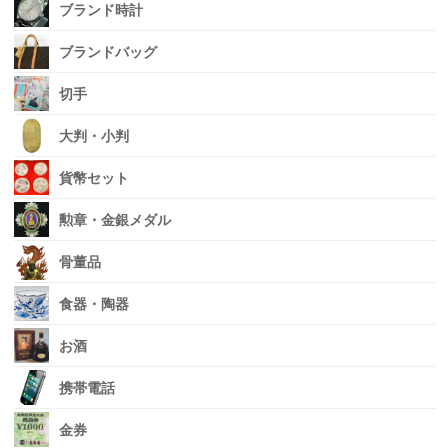
ブランド時計
ブランドバッグ
切手
大判・小判
貨幣セット
勲章・金銀メダル
骨董品
食器・陶器
お酒
携帯電話
金券