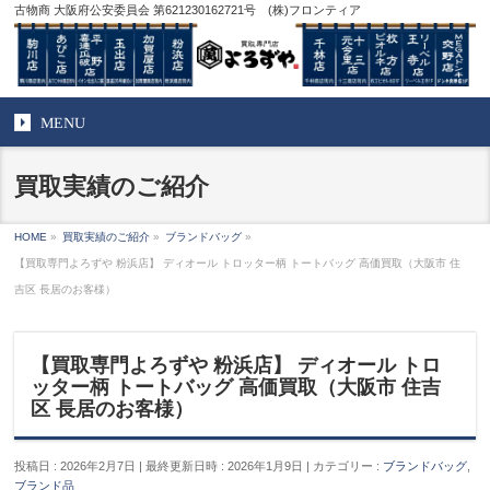
古物商 大阪府公安委員会 第621230162721号 (株)フロンティア
MENU
買取実績のご紹介
HOME
»
買取実績のご紹介
»
ブランドバッグ
»
【買取専門よろずや 粉浜店】 ディオール トロッター柄 トートバッグ 高価買取（大阪市 住
吉区 長居のお客様）
【買取専門よろずや 粉浜店】 ディオール トロ
ッター柄 トートバッグ 高価買取（大阪市 住吉
区 長居のお客様）
投稿日 : 2026年2月7日
最終更新日時 : 2026年1月9日
カテゴリー :
ブランドバッグ
,
ブランド品