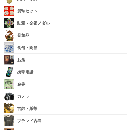
貨幣セット
勲章・金銀メダル
骨董品
食器・陶器
お酒
携帯電話
金券
カメラ
古銭・紙幣
ブランド古着