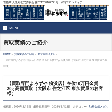
古物商 大阪府公安委員会 第621230162721号 (株)フロンティア
MENU
買取実績のご紹介
HOME
»
買取実績のご紹介
»
勲章金銀メダル
»
【買取専門よろずや 粉浜店】在位10万円金貨 20g 高価買取（大阪市 住之江区 東加賀屋のお
客様）
【買取専門よろずや 粉浜店】在位10万円金貨
20g 高価買取（大阪市 住之江区 東加賀屋のお客
様）
投稿日 : 2026年2月8日
最終更新日時 : 2026年1月12日
カテゴリー :
勲章金銀メダル