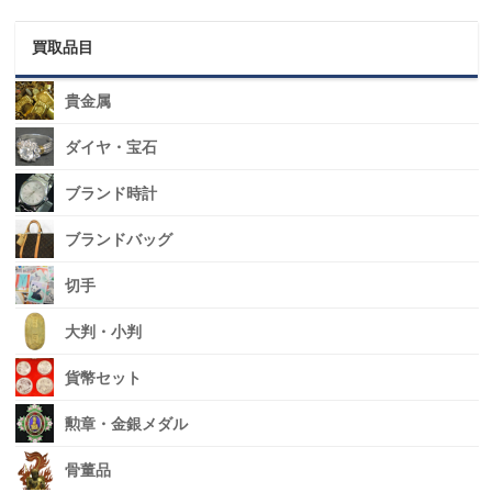
買取品目
貴金属
ダイヤ・宝石
ブランド時計
ブランドバッグ
切手
大判・小判
貨幣セット
勲章・金銀メダル
骨董品