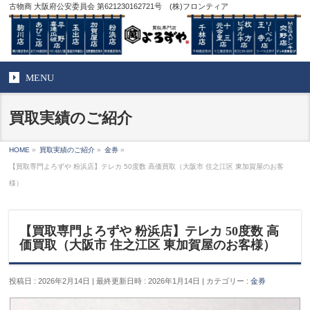
古物商 大阪府公安委員会 第621230162721号 (株)フロンティア
MENU
買取実績のご紹介
HOME
»
買取実績のご紹介
»
金券
»
【買取専門よろずや 粉浜店】テレカ 50度数 高価買取（大阪市 住之江区 東加賀屋のお客
様）
【買取専門よろずや 粉浜店】テレカ 50度数 高
価買取（大阪市 住之江区 東加賀屋のお客様）
投稿日 : 2026年2月14日
最終更新日時 : 2026年1月14日
カテゴリー :
金券