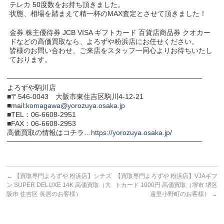
テレカ 50度数をお持ち頂きました。
状態、相場を踏まえて精一杯のMAX査定とさせて頂きました！
金券 株主優待券 JCB VISA ギフトカード 百貨店商品券 クオカー
ドなどの高価買取なら、よろずや粉浜店にお任せください。
皆様のお問い合わせ、ご来店をスタッフ一同心よりお待ちいたし
ております。
───────────────────────────────────────
よろずや駒川店
■〒546-0043 大阪市東住吉区駒川4-12-21
■mail:
komagawa@yorozuya.osaka.jp
■TEL：06-6608-2951
■FAX：06-6608-2953
高価買取の情報はコチラ…
https://yorozuya.osaka.jp/
───────────────────────────────────────
←
【買取専門よろずや 粉浜店】シチズ
【買取専門よろずや 粉浜店】VJAギフ
ン SUPER DELUXE 14K 高価買取（大
トカード 1000円 高価買取（堺市 堺区
阪市 住吉区 長居のお客様）
遠里小野町のお客様）
→