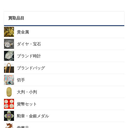
買取品目
貴金属
ダイヤ・宝石
ブランド時計
ブランドバッグ
切手
大判・小判
貨幣セット
勲章・金銀メダル