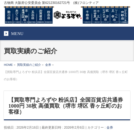
古物商 大阪府公安委員会 第621230162721号 (株)フロンティア
MENU
買取実績のご紹介
HOME
»
買取実績のご紹介
»
金券
»
【買取専門よろずや 粉浜店】全国百貨店共通券 1000円 30枚 高価買取（堺市 堺区 香ヶ丘町
のお客様）
【買取専門よろずや 粉浜店】全国百貨店共通券
1000円 30枚 高価買取（堺市 堺区 香ヶ丘町のお
客様）
投稿日 : 2026年2月16日
最終更新日時 : 2026年2月6日
カテゴリー :
金券