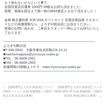
もう使わないからという事で、
全国百貨店共通券 1000円 30枚をお持ち頂きました。
状態、相場を踏まえて精一杯のMAX査定とさせて頂きました！
金券 株主優待券 JCB VISA ギフトカード 百貨店商品券 クオカー
ドなどの高価買取なら、よろずや粉浜店にお任せください。
皆様のお問い合わせ、ご来店をスタッフ一同心よりお待ちいたし
ております。
───────────────────────────────────────
よろずや駒川店
■〒546-0043 大阪市東住吉区駒川4-12-21
■mail:
komagawa@yorozuya.osaka.jp
■TEL：06-6608-2951
■FAX：06-6608-2953
高価買取の情報はコチラ…
https://yorozuya.osaka.jp/
───────────────────────────────────────
←
【買取専門よろずや 粉浜店】リング
【買取専門よろずや 粉浜店】リング
Pt900 シトリン 8.9g 高価買取（大阪市
Pt900 MD0.39 4.8g 高価買取（大阪市
住之江区 足立のお客様）
住吉区 帝塚山西のお客様）
→