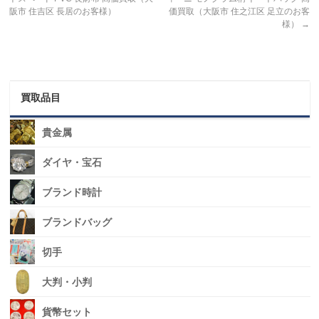
阪市 住吉区 長居のお客様）
価買取（大阪市 住之江区 足立のお客
様）
→
買取品目
貴金属
ダイヤ・宝石
ブランド時計
ブランドバッグ
切手
大判・小判
貨幣セット