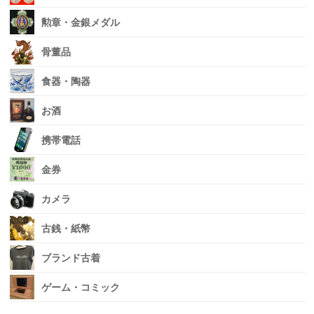
勲章・金銀メダル
骨董品
食器・陶器
お酒
携帯電話
金券
カメラ
古銭・紙幣
ブランド古着
ゲーム・コミック