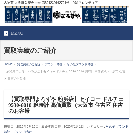
古物商 大阪府公安委員会 第621230162721号 (株)フロンティア
MENU
買取実績のご紹介
HOME
»
買取実績のご紹介
»
ブランド時計
»
その他ブランド時計
»
【買取専門よろずや 粉浜店】セイコー ドルチェ 9530-6010 腕時計 高価買取（大阪市 住吉
区 住吉のお客様
【買取専門よろずや 粉浜店】セイコー ドルチェ
9530-6010 腕時計 高価買取（大阪市 住吉区 住吉
のお客様
投稿日 : 2026年3月13日
最終更新日時 : 2026年2月2日
カテゴリー :
その他ブランド
時計
,
ブランド時計