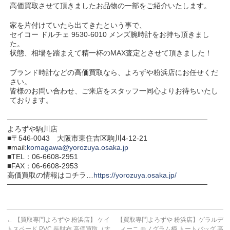
高価買取させて頂きましたお品物の一部をご紹介いたします。
家を片付けていたら出てきたという事で、
セイコー ドルチェ 9530-6010 メンズ腕時計をお持ち頂きまし
た。
状態、相場を踏まえて精一杯のMAX査定とさせて頂きました！
ブランド時計などの高価買取なら、よろずや粉浜店にお任せくだ
さい。
皆様のお問い合わせ、ご来店をスタッフ一同心よりお待ちいたし
ております。
───────────────────────────────────────
よろずや駒川店
■〒546-0043 大阪市東住吉区駒川4-12-21
■mail:
komagawa@yorozuya.osaka.jp
■TEL：06-6608-2951
■FAX：06-6608-2953
高価買取の情報はコチラ…
https://yorozuya.osaka.jp/
───────────────────────────────────────
←
【買取専門よろずや 粉浜店】 ケイ
【買取専門よろずや 粉浜店】ゲラルデ
トスペード PVC 長財布 高価買取（大
ィーニ モノグラム柄 トートバッグ 高