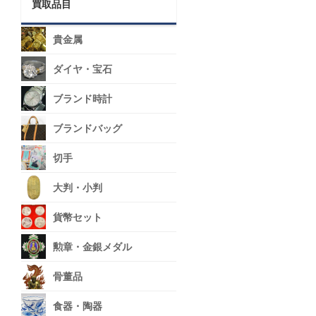
買取品目
貴金属
ダイヤ・宝石
ブランド時計
ブランドバッグ
切手
大判・小判
貨幣セット
勲章・金銀メダル
骨董品
食器・陶器