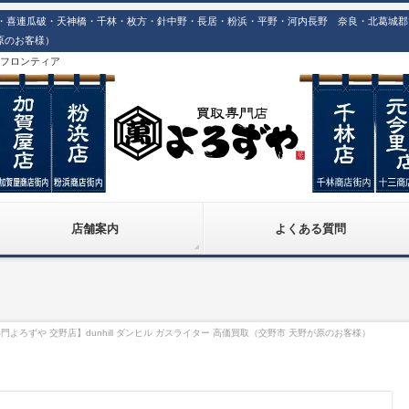
連瓜破・天神橋・千林・枚方・針中野・長居・粉浜・平野・河内長野 奈良・北葛城郡での高価買
原のお客様）
株)フロンティア
店舗案内
よくある質問
門よろずや 交野店】dunhill ダンヒル ガスライター 高価買取（交野市 天野が原のお客様）