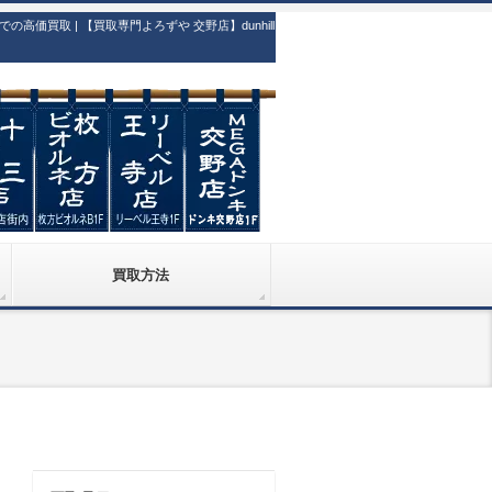
取 | 【買取専門よろずや 交野店】dunhill
買取方法