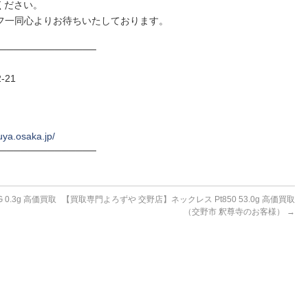
ください。
フ一同心よりお待ちいたしております。
──────────────
-21
uya.osaka.jp/
──────────────
0.3g 高価買取
【買取専門よろずや 交野店】ネックレス Pt850 53.0g 高価買取
（交野市 釈尊寺のお客様）
→