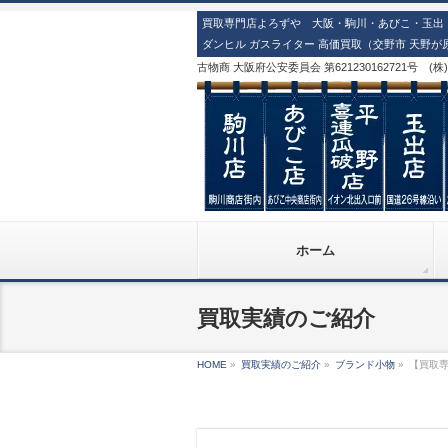
買取専門店よろずや 大阪・駒川・あびこ・玉出・喜
ダンヒル ガスライター 高価買取（交野市 天野が
古物商 大阪府公安委員会 第621230162721号 (
ホーム
買取実績のご紹介
HOME
»
買取実績のご紹介
»
ブランド小物
»
【買取専