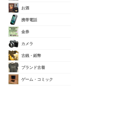
お酒
携帯電話
金券
カメラ
古銭・紙幣
ブランド古着
ゲーム・コミック