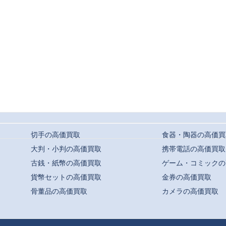
切手の高価買取
食器・陶器の高価買
大判・小判の高価買取
携帯電話の高価買取
古銭・紙幣の高価買取
ゲーム・コミックの
貨幣セットの高価買取
金券の高価買取
骨董品の高価買取
カメラの高価買取
t ©
駒川・針中野・平野での高価買取ならおまかせ｜買取専門店よろずや
All Rights