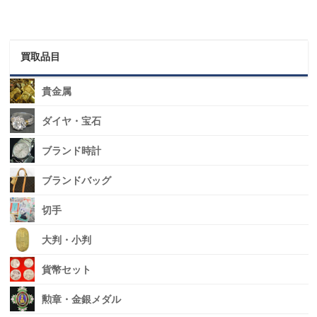
買取品目
貴金属
ダイヤ・宝石
ブランド時計
ブランドバッグ
切手
大判・小判
貨幣セット
勲章・金銀メダル