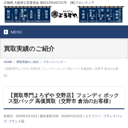
古物商 大阪府公安委員会 第621230162721号 (株)フロンティア
MENU
買取実績のご紹介
HOME
»
買取実績のご紹介
»
ブランドバッグ
»
【買取専門よろずや 交野店】フェンディ ボックス型バッグ 高価買取（交野市 倉治のお客
様）
【買取専門よろずや 交野店】フェンディ ボック
ス型バッグ 高価買取（交野市 倉治のお客様）
投稿日 : 2026年5月15日
最終更新日時 : 2026年5月10日
カテゴリー :
ブランドバッ
グ
,
ブランド品