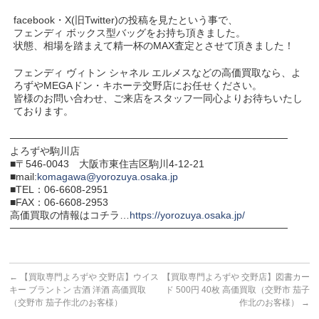
facebook・X(旧Twitter)の投稿を見たという事で、
フェンディ ボックス型バッグをお持ち頂きました。
状態、相場を踏まえて精一杯のMAX査定とさせて頂きました！
フェンディ ヴィトン シャネル エルメスなどの高価買取なら、よ
ろずやMEGAドン・キホーテ交野店にお任せください。
皆様のお問い合わせ、ご来店をスタッフ一同心よりお待ちいたし
ております。
───────────────────────────────────────
よろずや駒川店
■〒546-0043 大阪市東住吉区駒川4-12-21
■mail:
komagawa@yorozuya.osaka.jp
■TEL：06-6608-2951
■FAX：06-6608-2953
高価買取の情報はコチラ…
https://yorozuya.osaka.jp/
───────────────────────────────────────
←
【買取専門よろずや 交野店】ウイス
【買取専門よろずや 交野店】図書カー
キー ブラントン 古酒 洋酒 高価買取
ド 500円 40枚 高価買取（交野市 茄子
（交野市 茄子作北のお客様）
作北のお客様）
→