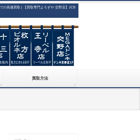
価買取 | 【買取専門よろずや 交野店】JCB
買取方法