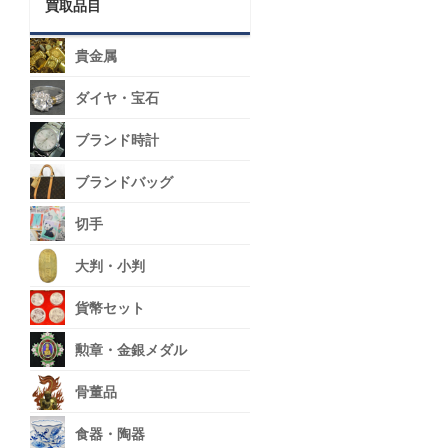
買取品目
貴金属
ダイヤ・宝石
ブランド時計
ブランドバッグ
切手
大判・小判
貨幣セット
勲章・金銀メダル
骨董品
食器・陶器