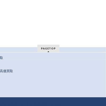
PAGETOP
取
高価買取
 Reserved.
方ビオルネ店
ノバティながの店
コラム