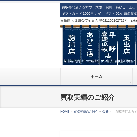
買取専門店よろずや 大阪・駒川・あびこ・玉出・
ギフトカード 1000円 ナイスギフト 30枚 高価
古物商 大阪府公安委員会 第621230162721号 (
ホーム
買取実績のご紹介
HOME
»
買取実績のご紹介
»
金券
»
【買取専門よろずや