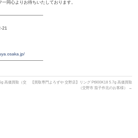
フ一同心よりお待ちいたしております。
──────────────
-21
uya.osaka.jp/
──────────────
5g 高価買取（交
【買取専門よろずや 交野店】リング Pt900K18 5.7g 高価買取
（交野市 茄子作北のお客様）
→