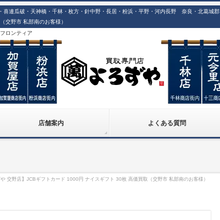
喜連瓜破・天神橋・千林・枚方・針中野・長居・粉浜・平野・河内長野 奈良・北葛城郡での高
買取（交野市 私部南のお客様）
株)フロンティア
店舗案内
よくある質問
 交野店】JCBギフトカード 1000円 ナイスギフト 30枚 高価買取（交野市 私部南のお客様）