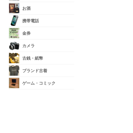
お酒
携帯電話
金券
カメラ
古銭・紙幣
ブランド古着
ゲーム・コミック