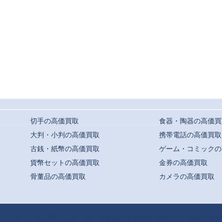
切手の高価買取
食器・陶器の高価買
大判・小判の高価買取
携帯電話の高価買取
古銭・紙幣の高価買取
ゲーム・コミックの
貨幣セットの高価買取
金券の高価買取
骨董品の高価買取
カメラの高価買取
t ©
駒川・針中野・平野での高価買取ならおまかせ｜買取専門店よろずや
All Rights
クーポン
駒川店
あびこ店
玉出店
平野喜連瓜破店
千林店
枚