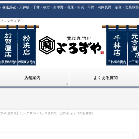
喜連瓜破・天神橋・千林・枚方・針中野・長居・粉浜・平野・河内長野 奈良・北葛城郡での
株)フロンティア
店舗案内
よくある質問
や 交野店】リング K14 7.1g 高価買取（交野市 茄子作のお客様）