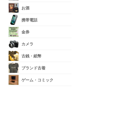
お酒
携帯電話
金券
カメラ
古銭・紙幣
ブランド古着
ゲーム・コミック