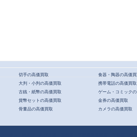
切手の高価買取
食器・陶器の高価買
大判・小判の高価買取
携帯電話の高価買取
古銭・紙幣の高価買取
ゲーム・コミックの
貨幣セットの高価買取
金券の高価買取
骨董品の高価買取
カメラの高価買取
t ©
駒川・針中野・平野での高価買取ならおまかせ｜買取専門店よろずや
All Rights
クーポン
駒川店
あびこ店
玉出店
平野喜連瓜破店
千林店
枚