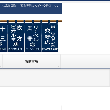
高価買取 | 【買取専門よろずや 交野店】リン
買取方法