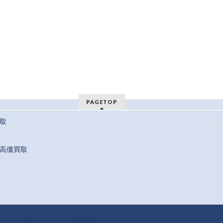
PAGETOP
取
高価買取
 Reserved.
方ビオルネ店
ノバティながの店
コラム