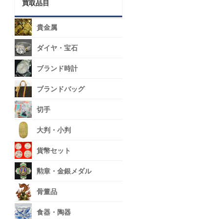
買取品目
貴金属
ダイヤ・宝石
ブランド時計
ブランドバッグ
切手
大判・小判
貨幣セット
勲章・金銀メダル
骨董品
食器・陶器