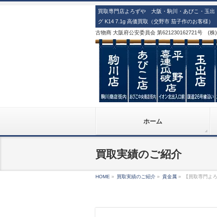
買取専門店よろずや 大阪・駒川・あびこ・玉出・
グ K14 7.1g 高価買取（交野市 茄子作のお客様）
古物商 大阪府公安委員会 第621230162721号 (
ホーム
買取実績のご紹介
HOME
»
買取実績のご紹介
»
貴金属
»
【買取専門よろず