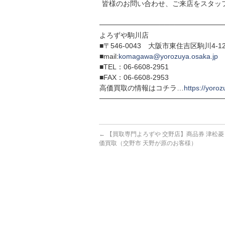
皆様のお問い合わせ、ご来店をスタッ
─────────────────────────
よろずや駒川店
■〒546-0043 大阪市東住吉区駒川4-12
■mail:
komagawa@yorozuya.osaka.jp
■TEL：06-6608-2951
■FAX：06-6608-2953
高価買取の情報はコチラ…
https://yoroz
─────────────────────────
←
【買取専門よろずや 交野店】商品券 津松菱 10
価買取（交野市 天野が原のお客様）