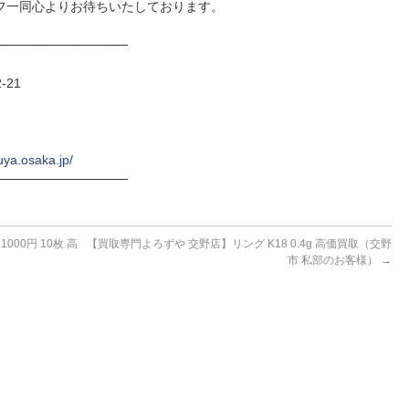
フ一同心よりお待ちいたしております。
──────────────
-21
uya.osaka.jp/
──────────────
00円 10枚 高
【買取専門よろずや 交野店】リング K18 0.4g 高価買取（交野
市 私部のお客様）
→