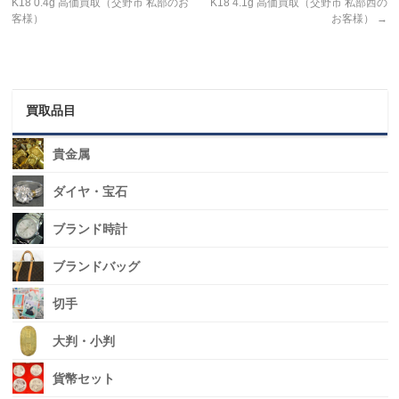
K18 0.4g 高価買取（交野市 私部のお
K18 4.1g 高価買取（交野市 私部西の
客様）
お客様）
→
買取品目
貴金属
ダイヤ・宝石
ブランド時計
ブランドバッグ
切手
大判・小判
貨幣セット