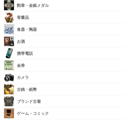
勲章・金銀メダル
骨董品
食器・陶器
お酒
携帯電話
金券
カメラ
古銭・紙幣
ブランド古着
ゲーム・コミック