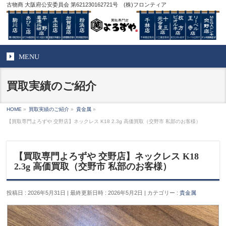
古物商 大阪府公安委員会 第621230162721号 (株)フロンティア
MENU
買取実績のご紹介
HOME
»
買取実績のご紹介
»
貴金属
»
【買取専門よろずや 交野店】ネックレス K18 2.3g 高価買取（交野市 私部のお客様）
【買取専門よろずや 交野店】ネックレス K18
2.3g 高価買取（交野市 私部のお客様）
投稿日 : 2026年5月31日
最終更新日時 : 2026年5月2日
カテゴリー :
貴金属