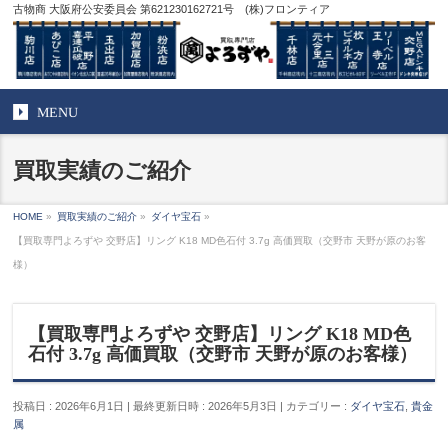
古物商 大阪府公安委員会 第621230162721号 (株)フロンティア
MENU
買取実績のご紹介
HOME
»
買取実績のご紹介
»
ダイヤ宝石
»
【買取専門よろずや 交野店】リング K18 MD色石付 3.7g 高価買取（交野市 天野が原のお客
様）
【買取専門よろずや 交野店】リング K18 MD色
石付 3.7g 高価買取（交野市 天野が原のお客様）
投稿日 : 2026年6月1日
最終更新日時 : 2026年5月3日
カテゴリー :
ダイヤ宝石
,
貴金
属