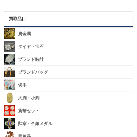
買取品目
貴金属
ダイヤ・宝石
ブランド時計
ブランドバッグ
切手
大判・小判
貨幣セット
勲章・金銀メダル
骨董品