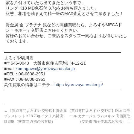
家を片付けていたら出てきたという事で、
リング K18 MD色石付 3.7gをお持ち頂きました。
状態、相場を踏まえて精一杯のMAX査定とさせて頂きました！
貴金属 金 プラチナ 銀などの高価買取なら、よろずやMEGAド
ン・キホーテ交野店にお任せください。
皆様のお問い合わせ、ご来店をスタッフ一同心よりお待ちいたし
ております。
───────────────────────────────────────
よろずや駒川店
■〒546-0043 大阪市東住吉区駒川4-12-21
■mail:
komagawa@yorozuya.osaka.jp
■TEL：06-6608-2951
■FAX：06-6608-2953
高価買取の情報はコチラ…
https://yorozuya.osaka.jp/
───────────────────────────────────────
←
【買取専門よろずや 交野店】貴金属
【買取専門よろずや 交野店】Dior スモ
ブレスレット K18 73g イタリア製 高
ール カナージュ ラムスキン 高価買取
価買取（交野市 倉治のお客様）
（交野市 茄子作北のお客様）
→