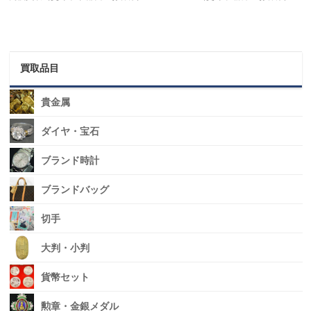
買取品目
貴金属
ダイヤ・宝石
ブランド時計
ブランドバッグ
切手
大判・小判
貨幣セット
勲章・金銀メダル