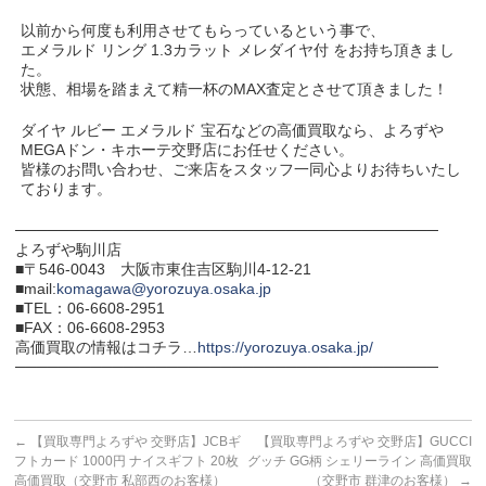
以前から何度も利用させてもらっているという事で、
エメラルド リング 1.3カラット メレダイヤ付 をお持ち頂きまし
た。
状態、相場を踏まえて精一杯のMAX査定とさせて頂きました！
ダイヤ ルビー エメラルド 宝石などの高価買取なら、よろずや
MEGAドン・キホーテ交野店にお任せください。
皆様のお問い合わせ、ご来店をスタッフ一同心よりお待ちいたし
ております。
───────────────────────────────────────
よろずや駒川店
■〒546-0043 大阪市東住吉区駒川4-12-21
■mail:
komagawa@yorozuya.osaka.jp
■TEL：06-6608-2951
■FAX：06-6608-2953
高価買取の情報はコチラ…
https://yorozuya.osaka.jp/
───────────────────────────────────────
←
【買取専門よろずや 交野店】JCBギ
【買取専門よろずや 交野店】GUCCI
フトカード 1000円 ナイスギフト 20枚
グッチ GG柄 シェリーライン 高価買取
高価買取（交野市 私部西のお客様）
（交野市 群津のお客様）
→