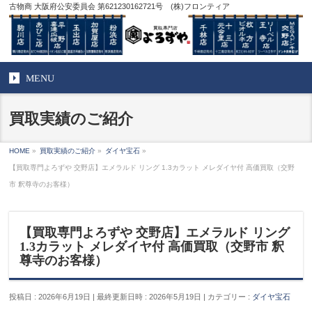
古物商 大阪府公安委員会 第621230162721号 (株)フロンティア
MENU
買取実績のご紹介
HOME
»
買取実績のご紹介
»
ダイヤ宝石
»
【買取専門よろずや 交野店】エメラルド リング 1.3カラット メレダイヤ付 高価買取（交野
市 釈尊寺のお客様）
【買取専門よろずや 交野店】エメラルド リング
1.3カラット メレダイヤ付 高価買取（交野市 釈
尊寺のお客様）
投稿日 : 2026年6月19日
最終更新日時 : 2026年5月19日
カテゴリー :
ダイヤ宝石