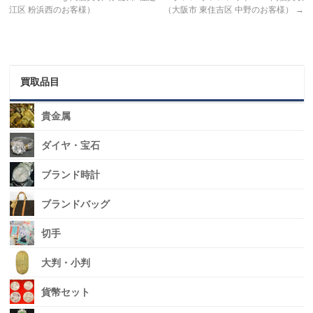
江区 粉浜西のお客様）
（大阪市 東住吉区 中野のお客様）
→
買取品目
貴金属
ダイヤ・宝石
ブランド時計
ブランドバッグ
切手
大判・小判
貨幣セット