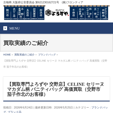
古物商 大阪府公安委員会 第621230162721号 (株)フロンティア
MENU
買取実績のご紹介
HOME
»
買取実績のご紹介
»
ブランドバッグ
»
【買取専門よろずや 交野店】CELINE セリーヌ マカダム柄 バニティバッグ 高価買取（交野
市 茄子作北のお客様）
【買取専門よろずや 交野店】CELINE セリーヌ
マカダム柄 バニティバッグ 高価買取（交野市
茄子作北のお客様）
投稿日 : 2026年6月24日
最終更新日時 : 2026年5月25日
カテゴリー :
ブランドバッ
グ
,
ブランド品