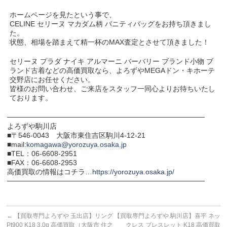
ホームページを見たという事で、
CELINE セリーヌ マカダム柄 バニティバッグをお持ち頂きまし
た。
状態、相場を踏まえて精一杯のMAX査定とさせて頂きました！
セリーヌ プラダ ナイキ アルマーニ バーバリー ブランド小物 ブ
ランド古着などの高価買取なら、よろずやMEGAドン・キホーテ
交野店にお任せください。
皆様のお問い合わせ、ご来店をスタッフ一同心よりお待ちいたし
ております。
───────────────────────────────────────
よろずや駒川店
■〒546-0043 大阪市東住吉区駒川4-12-21
■mail:
komagawa@yorozuya.osaka.jp
■TEL：06-6608-2951
■FAX：06-6608-2953
高価買取の情報はコチラ…
https://yorozuya.osaka.jp/
───────────────────────────────────────
←
【買取専門よろずや 玉出店】リング
【買取専門よろずや 駒川店】喜平 ネッ
Pt900 K18 3.0g 高価買取（大阪市 住之
クレス ブレスレット K18 高価買取