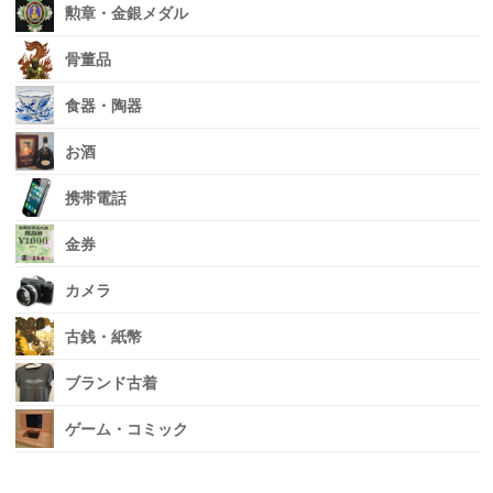
勲章・金銀メダル
骨董品
食器・陶器
お酒
携帯電話
金券
カメラ
古銭・紙幣
ブランド古着
ゲーム・コミック