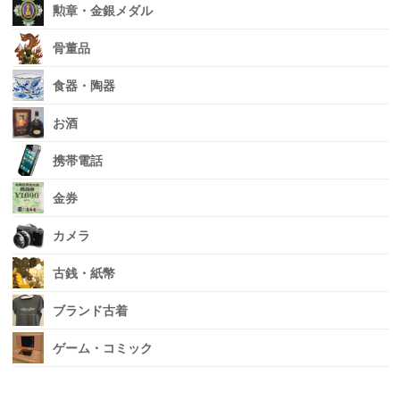
勲章・金銀メダル
骨董品
食器・陶器
お酒
携帯電話
金券
カメラ
古銭・紙幣
ブランド古着
ゲーム・コミック