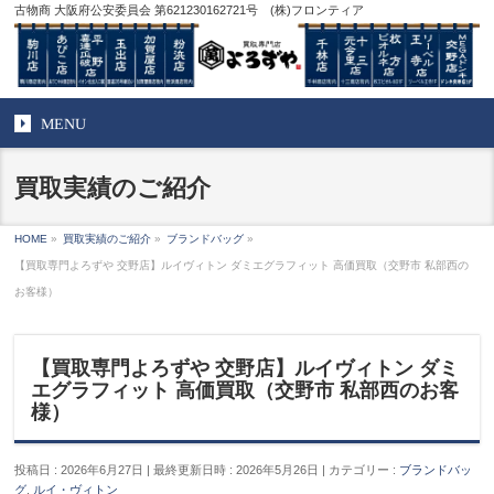
古物商 大阪府公安委員会 第621230162721号 (株)フロンティア
MENU
買取実績のご紹介
HOME
»
買取実績のご紹介
»
ブランドバッグ
»
【買取専門よろずや 交野店】ルイヴィトン ダミエグラフィット 高価買取（交野市 私部西の
お客様）
【買取専門よろずや 交野店】ルイヴィトン ダミ
エグラフィット 高価買取（交野市 私部西のお客
様）
投稿日 : 2026年6月27日
最終更新日時 : 2026年5月26日
カテゴリー :
ブランドバッ
グ
,
ルイ・ヴィトン