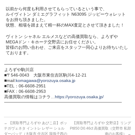
以前から何度も利用させてもらっているという事で、
ルイヴィトン ダミエグラフィット N63095 ジッピーウォレット
をお持ち頂きました。
状態、相場を踏まえて精一杯のMAX査定とさせて頂きました！
ヴィトン シャネル エルメスなどの高価買取なら、よろずや
MEGAドン・キホーテ交野店にお任せください。
皆様のお問い合わせ、ご来店をスタッフ一同心よりお待ちいたし
ております。
───────────────────────────────────────
よろずや駒川店
■〒546-0043 大阪市東住吉区駒川4-12-21
■mail:
komagawa@yorozuya.osaka.jp
■TEL：06-6608-2951
■FAX：06-6608-2953
高価買取の情報はコチラ…
https://yorozuya.osaka.jp/
───────────────────────────────────────
←
【買取専門よろずや あびこ店】ボッ
【買取専門よろずや 交野店】リング
テガヴェネタ イントレ レザー ショル
Pt850 D0.46ct 高価買取（交野市 私部
ダーバッグ（大阪市 住吉区 我孫子西の
南のお客様）
→