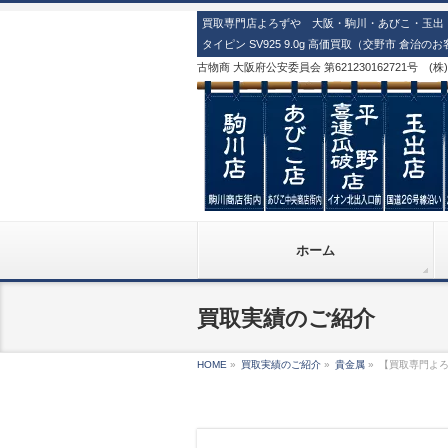
買取専門店よろずや 大阪・駒川・あびこ・玉出・
タイピン SV925 9.0g 高価買取（交野市 倉治の
古物商 大阪府公安委員会 第621230162721号 (
ホーム
買取実績のご紹介
HOME
»
買取実績のご紹介
»
貴金属
»
【買取専門よろず