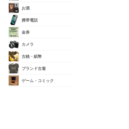
お酒
携帯電話
金券
カメラ
古銭・紙幣
ブランド古着
ゲーム・コミック