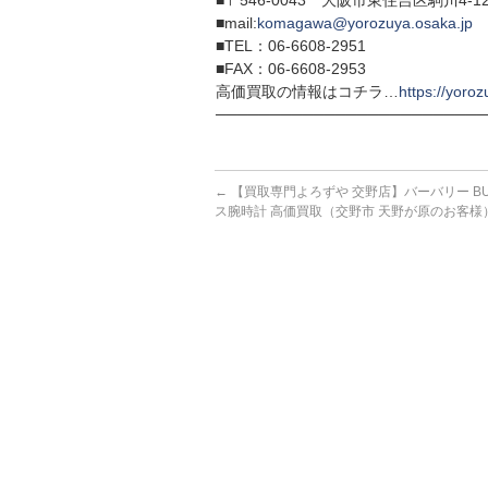
■〒546-0043 大阪市東住吉区駒川4-12
■mail:
komagawa@yorozuya.osaka.jp
■TEL：06-6608-2951
■FAX：06-6608-2953
高価買取の情報はコチラ…
https://yoroz
─────────────────────────
←
【買取専門よろずや 交野店】バーバリー BU1
ス腕時計 高価買取（交野市 天野が原のお客様