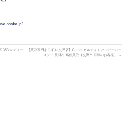
-21
uya.osaka.jp/
──────────────
353 レディー
【買取専門よろずや 交野店】Cartier カルティエ ハッピーバー
）
スデー 長財布 高価買取（交野市 群津のお客様）
→