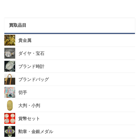
買取品目
貴金属
ダイヤ・宝石
ブランド時計
ブランドバッグ
切手
大判・小判
貨幣セット
勲章・金銀メダル