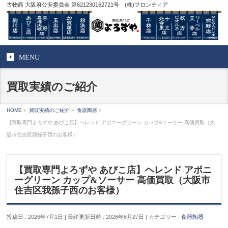
古物商 大阪府公安委員会 第621230162721号 (株)フロンティア
MENU
買取実績のご紹介
HOME
»
買取実績のご紹介
»
食器陶器
»
【買取専門よろずや あびこ店】ヘレンド アポニーグリーン カップ&ソーサー 高価買取（大
阪市住吉区我孫子西のお客様）
【買取専門よろずや あびこ店】ヘレンド アポニ
ーグリーン カップ&ソーサー 高価買取（大阪市
住吉区我孫子西のお客様）
投稿日 : 2026年7月1日
最終更新日時 : 2026年6月27日
カテゴリー :
食器陶器