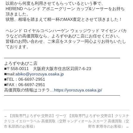
以前から何度も利用させてもらっているという事で、
HEREND ヘレンド アポニーグリーン カップ&ソーサーをお持ち
頂きました。
状態、相場を踏まえて精一杯のMAX査定とさせて頂きました！
ヘレンド ロイヤルコペンハーゲン ウェッジウッド マイセン バカ
ラなどの高価買取なら、よろずやあびこ店にお任せください。
皆様のお問い合わせ、ご来店をスタッフ一同心よりお待ちいたし
ております。
───────────────────────────────────────
よろずやあびこ店
■〒558-0011 大阪府大阪市住吉区苅田7-6-23
■mail:
abiko@yorozuya.osaka.jp
■TEL：06-6697-2951
■FAX：06-6697-2951
高価買取の情報はコチラ…
https://yorozuya.osaka.jp/
───────────────────────────────────────
←
【買取専門よろずや 交野店】ヴーヴ
【買取専門よろずや 交野店】クリスチ
クリコ イエローラベル 高価買取（交野
ャンディオール スカーフ 高価買取（交
市 私部西のお客様）
野市 釈尊寺のお客様）
→