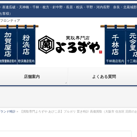
喜連瓜破・天神橋・千林・枚方・針中野・長居・粉浜・平野・河内長野 奈良・北葛城郡での
のお客様）
株)フロンティア
店舗案内
よくある質問
ブランド時計
»
【買取専門よろずや あびこ店】ブルガリ 置き時計 高価買取（大阪市 住吉区 苅田の