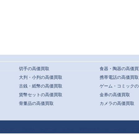
切手の高価買取
食器・陶器の高価買
大判・小判の高価買取
携帯電話の高価買取
古銭・紙幣の高価買取
ゲーム・コミックの
貨幣セットの高価買取
金券の高価買取
骨董品の高価買取
カメラの高価買取
t ©
駒川・針中野・平野での高価買取ならおまかせ｜買取専門店よろずや
All Rights
クーポン
駒川店
あびこ店
玉出店
平野喜連瓜破店
千林店
枚