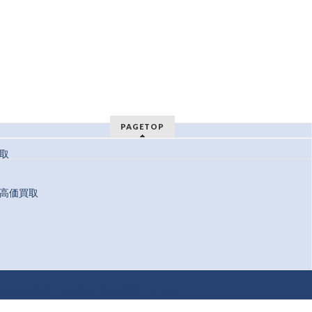
PAGETOP
取
高価買取
 Reserved.
方ビオルネ店
ノバティながの店
コラム