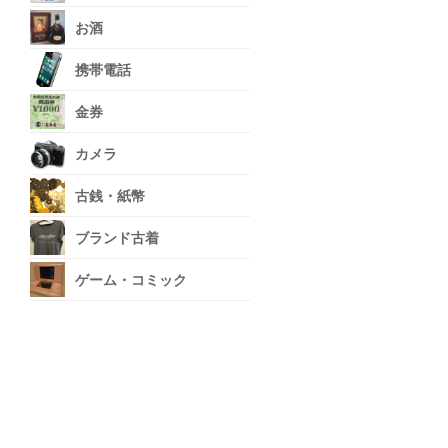
お酒
携帯電話
金券
カメラ
古銭・紙幣
ブランド古着
ゲーム・コミック