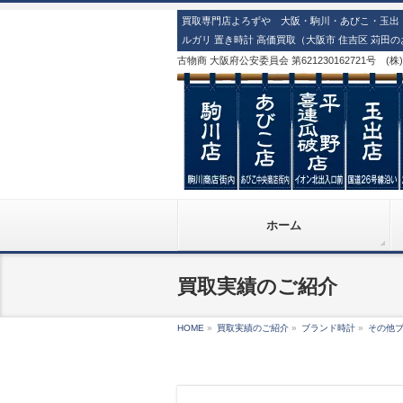
買取専門店よろずや 大阪・駒川・あびこ・玉出・
ルガリ 置き時計 高価買取（大阪市 住吉区 苅田
古物商 大阪府公安委員会 第621230162721号 (
ホーム
買取実績のご紹介
HOME
»
買取実績のご紹介
»
ブランド時計
»
その他