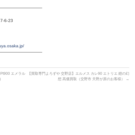
──────────────
-6-23
uya.osaka.jp/
──────────────
t900 エメラル
【買取専門よろずや 交野店】エルメス カレ90 エトリエ 鐙の幻
）
想 高価買取（交野市 天野が原のお客様）
→