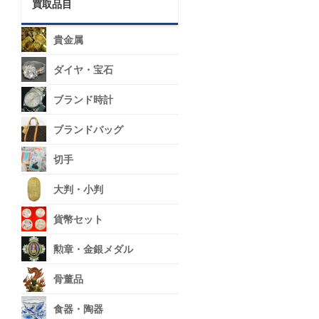
買取品目
貴金属
ダイヤ・宝石
ブランド時計
ブランドバッグ
切手
大判・小判
貨幣セット
勲章・金銀メダル
骨董品
食器・陶器