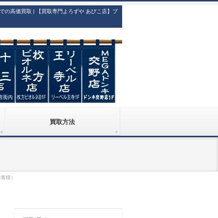
高価買取 | 【買取専門よろずや あびこ店】ブ
買取方法
お客様）