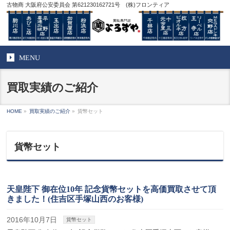
古物商 大阪府公安委員会 第621230162721号 (株)フロンティア
MENU
買取実績のご紹介
HOME
»
買取実績のご紹介
»
貨幣セット
貨幣セット
天皇陛下 御在位10年 記念貨幣セットを高価買取させて頂
きました！(住吉区手塚山西のお客様)
2016年10月7日
貨幣セット