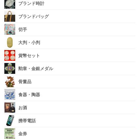
ブランド時計
ブランドバッグ
切手
大判・小判
貨幣セット
勲章・金銀メダル
骨董品
食器・陶器
お酒
携帯電話
金券