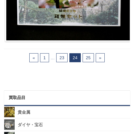
«
1
…
23
24
25
»
買取品目
貴金属
ダイヤ・宝石