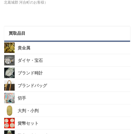
北葛城郡 河合町のお客様）
買取品目
貴金属
ダイヤ・宝石
ブランド時計
ブランドバッグ
切手
大判・小判
貨幣セット