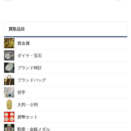
買取品目
貴金属
ダイヤ・宝石
ブランド時計
ブランドバッグ
切手
大判・小判
貨幣セット
勲章・金銀メダル