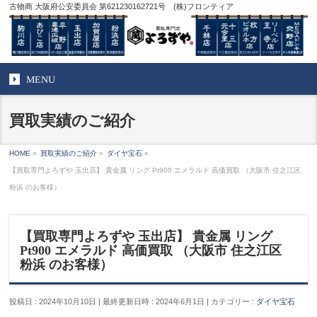
古物商 大阪府公安委員会 第621230162721号 (株)フロンティア
MENU
買取実績のご紹介
HOME
»
買取実績のご紹介
»
ダイヤ宝石
»
【買取専門よろずや 玉出店】 貴金属 リング Pt900 エメラルド 高価買取 （大阪市 住之江区
粉浜 のお客様）
【買取専門よろずや 玉出店】 貴金属 リング
Pt900 エメラルド 高価買取 （大阪市 住之江区
粉浜 のお客様）
投稿日 : 2024年10月10日
最終更新日時 : 2024年6月1日
カテゴリー :
ダイヤ宝石