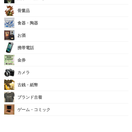
骨董品
食器・陶器
お酒
携帯電話
金券
カメラ
古銭・紙幣
ブランド古着
ゲーム・コミック