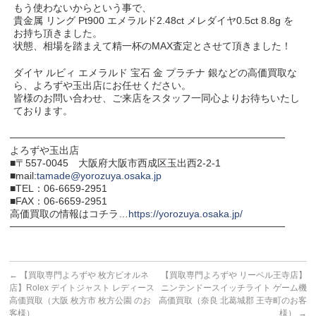
もう使わないからという事で、
貴金属 リング Pt900 エメラルド2.48ct メレダイヤ0.5ct 8.8g を
お持ち頂きました。
状態、相場を踏まえて精一杯のMAX査定とさせて頂きました！
ダイヤ ルビィ エメラルド 宝石 金 プラチナ 銀などの高価買取な
ら、よろずや玉出店にお任せください。
皆様のお問い合わせ、ご来店をスタッフ一同心よりお待ちいたし
ております。
───────────────────────────────────────
よろずや玉出店
■〒557-0045 大阪府大阪市西成区玉出西2-2-1
■mail:
tamade@yorozuya.osaka.jp
■TEL：06-6659-2951
■FAX：06-6659-2951
高価買取の情報はコチラ…
https://yorozuya.osaka.jp/
───────────────────────────────────────
←
【買取専門よろずや 枚方ビオルネ
【買取専門よろずや リーベル王寺店】
店】Rolex デイトジャスト レディース
ニンテンドースイッチライト ゲーム機
高価買取（大阪 枚方市 枚方公園 のお
高価買取（奈良 北葛城郡 王寺町のお客
客様）
様）
→