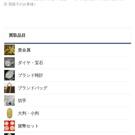
区 我孫子のお客様）
買取品目
貴金属
ダイヤ・宝石
ブランド時計
ブランドバッグ
切手
大判・小判
貨幣セット