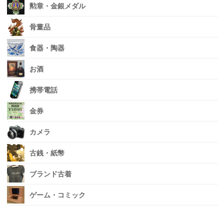
勲章・金銀メダル
骨董品
食器・陶器
お酒
携帯電話
金券
カメラ
古銭・紙幣
ブランド古着
ゲーム・コミック