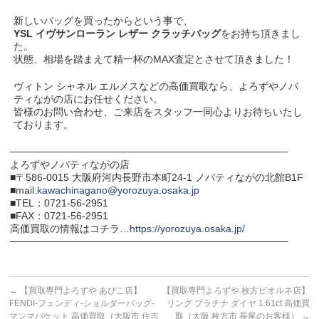
新しいバッグを買ったからという事で、
YSL イヴサンローラン レザー クラッチバッグ
をお持ち頂きまし
た。
状態、相場を踏まえて精一杯のMAX査定とさせて頂きました！
ヴィトン シャネル エルメスなどの高価買取なら、よろずやノバ
ティながの店にお任せください。
皆様のお問い合わせ、ご来店をスタッフ一同心よりお待ちいたし
ております。
───────────────────────────────────────
よろずやノバティながの店
■〒586-0015 大阪府河内長野市本町24-1 ノバティながの北館B1F
■mail:
kawachinagano@yorozuya.osaka.jp
■TEL：0721-56-2951
■FAX：0721-56-2951
高価買取の情報はコチラ…
https://yorozuya.osaka.jp/
───────────────────────────────────────
←
【買取専門よろずや あびこ店】
【買取専門よろずや 枚方ビオルネ店】
FENDI-フェンディ-ショルダーバッグ-
リング プラチナ ダイヤ 1.61ct 高価買
マンマバケット 高価買取（大阪市 住吉
取（大阪 枚方市 長尾のお客様）
→