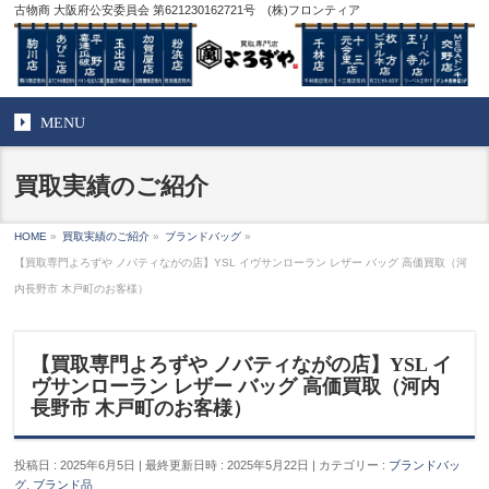
古物商 大阪府公安委員会 第621230162721号 (株)フロンティア
MENU
買取実績のご紹介
HOME
»
買取実績のご紹介
»
ブランドバッグ
»
【買取専門よろずや ノバティながの店】YSL イヴサンローラン レザー バッグ 高価買取（河
内長野市 木戸町のお客様）
【買取専門よろずや ノバティながの店】YSL イ
ヴサンローラン レザー バッグ 高価買取（河内
長野市 木戸町のお客様）
投稿日 : 2025年6月5日
最終更新日時 : 2025年5月22日
カテゴリー :
ブランドバッ
グ
,
ブランド品