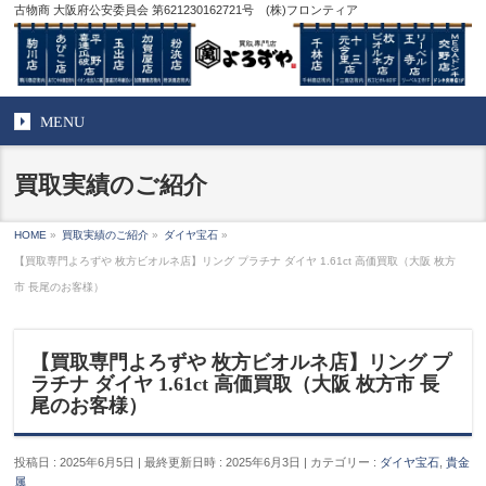
古物商 大阪府公安委員会 第621230162721号 (株)フロンティア
MENU
買取実績のご紹介
HOME
»
買取実績のご紹介
»
ダイヤ宝石
»
【買取専門よろずや 枚方ビオルネ店】リング プラチナ ダイヤ 1.61ct 高価買取（大阪 枚方
市 長尾のお客様）
【買取専門よろずや 枚方ビオルネ店】リング プ
ラチナ ダイヤ 1.61ct 高価買取（大阪 枚方市 長
尾のお客様）
投稿日 : 2025年6月5日
最終更新日時 : 2025年6月3日
カテゴリー :
ダイヤ宝石
,
貴金
属