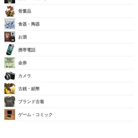
骨董品
食器・陶器
お酒
携帯電話
金券
カメラ
古銭・紙幣
ブランド古着
ゲーム・コミック