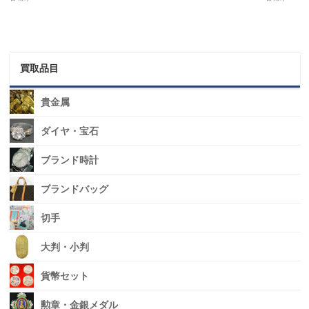
買取品目
貴金属
ダイヤ・宝石
ブランド時計
ブランドバッグ
切手
大判・小判
貨幣セット
勲章・金銀メダル