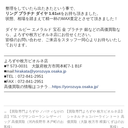
整理をしていたら出たきたという事で、
リング プラチナ ダイヤ 1.61ct
をお持ち頂きました。
状態、相場を踏まえて精一杯のMAX査定とさせて頂きました！
ダイヤ ルビー エメラルド 宝石 金 プラチナ 銀などの高価買取な
ら、よろずや枚方ビオルネ店にお任せください。
皆様のお問い合わせ、ご来店をスタッフ一同心よりお待ちいたし
ております。
───────────────────────────────────────
よろずや枚方ビオルネ店
■〒573-0031 大阪府枚方市岡本町7-1 B1F
■mail:
hirakata@yorozuya.osaka.jp
■TEL：072-841-2951
■FAX：072-841-2951
高価買取の情報はコチラ…
https://yorozuya.osaka.jp/
───────────────────────────────────────
←
【買取専門よろずや ノバティながの
【買取専門よろずや 枚方ビオルネ店】
店】YSL イヴサンローラン レザー バ
シャネル チョコバーライン トート 高
ッグ 高価買取（河内長野市 木戸町のお
価買取（大阪 枚方市 樟葉/くずはのお
客様）
客様）
→