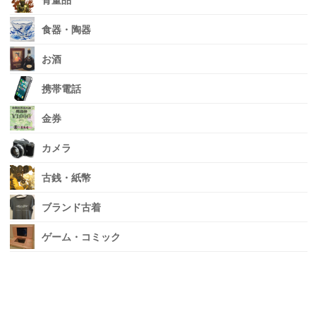
骨董品
食器・陶器
お酒
携帯電話
金券
カメラ
古銭・紙幣
ブランド古着
ゲーム・コミック