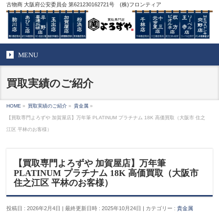
古物商 大阪府公安委員会 第621230162721号 (株)フロンティア
MENU
買取実績のご紹介
HOME
»
買取実績のご紹介
»
貴金属
»
【買取専門よろずや 加賀屋店】万年筆 PLATINUM プラチナム 18K 高価買取（大阪市 住之
江区 平林のお客様）
【買取専門よろずや 加賀屋店】万年筆
PLATINUM プラチナム 18K 高価買取（大阪市
住之江区 平林のお客様）
投稿日 : 2026年2月4日
最終更新日時 : 2025年10月24日
カテゴリー :
貴金属