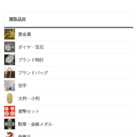
買取品目
貴金属
ダイヤ・宝石
ブランド時計
ブランドバッグ
切手
大判・小判
貨幣セット
勲章・金銀メダル