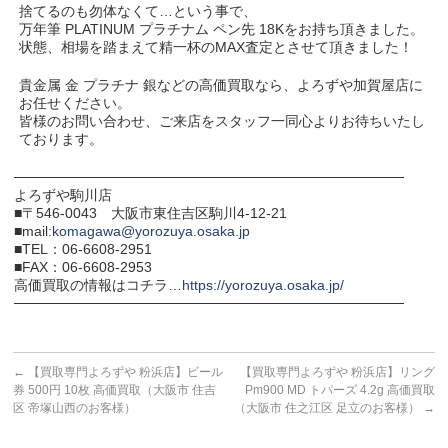
捨てるのも勿体なくて…という事で、
万年筆 PLATINUM プラチナム ペン先 18Kをお持ち頂きました。
状態、相場を踏まえて精一杯のMAX査定とさせて頂きました！
貴金属 金 プラチナ 銀などの高価買取なら、よろずや加賀屋店に
お任せください。
皆様のお問い合わせ、ご来店をスタッフ一同心よりお待ちいたし
ております。
───────────────────────────────────────
よろずや駒川店
■〒546-0043 大阪市東住吉区駒川4-12-21
■mail:
komagawa@yorozuya.osaka.jp
■TEL：06-6608-2951
■FAX：06-6608-2953
高価買取の情報はコチラ…
https://yorozuya.osaka.jp/
───────────────────────────────────────
←
【買取専門よろずや 粉浜店】ビール
【買取専門よろずや 粉浜店】リング
券 500円 10枚 高価買取（大阪市 住吉
Pm900 MD トパーズ 4.2g 高価買取
区 帝塚山西のお客様）
（大阪市 住之江区 足立のお客様）
→