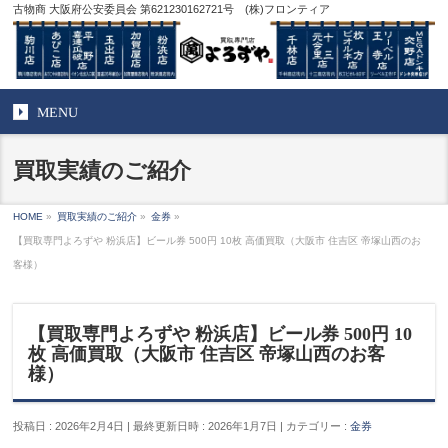
古物商 大阪府公安委員会 第621230162721号 (株)フロンティア
MENU
買取実績のご紹介
HOME
»
買取実績のご紹介
»
金券
»
【買取専門よろずや 粉浜店】ビール券 500円 10枚 高価買取（大阪市 住吉区 帝塚山西のお
客様）
【買取専門よろずや 粉浜店】ビール券 500円 10
枚 高価買取（大阪市 住吉区 帝塚山西のお客
様）
投稿日 : 2026年2月4日
最終更新日時 : 2026年1月7日
カテゴリー :
金券