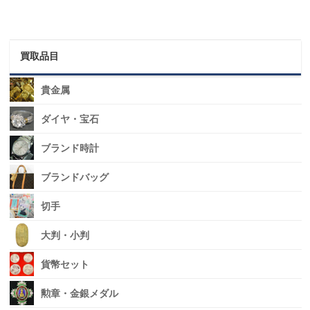
買取品目
貴金属
ダイヤ・宝石
ブランド時計
ブランドバッグ
切手
大判・小判
貨幣セット
勲章・金銀メダル