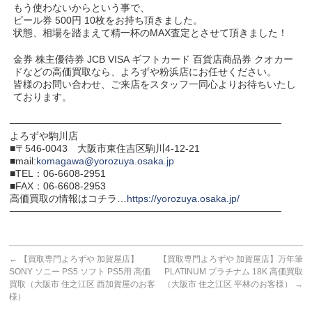
もう使わないからという事で、
ビール券 500円 10枚をお持ち頂きました。
状態、相場を踏まえて精一杯のMAX査定とさせて頂きました！
金券 株主優待券 JCB VISA ギフトカード 百貨店商品券 クオカー
ドなどの高価買取なら、よろずや粉浜店にお任せください。
皆様のお問い合わせ、ご来店をスタッフ一同心よりお待ちいたし
ております。
───────────────────────────────────────
よろずや駒川店
■〒546-0043 大阪市東住吉区駒川4-12-21
■mail:
komagawa@yorozuya.osaka.jp
■TEL：06-6608-2951
■FAX：06-6608-2953
高価買取の情報はコチラ…
https://yorozuya.osaka.jp/
───────────────────────────────────────
←
【買取専門よろずや 加賀屋店】
【買取専門よろずや 加賀屋店】万年筆
SONY ソニー PS5 ソフト PS5用 高価
PLATINUM プラチナム 18K 高価買取
買取（大阪市 住之江区 西加賀屋のお客
（大阪市 住之江区 平林のお客様）
→
様）