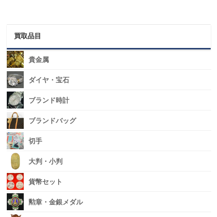
買取品目
貴金属
ダイヤ・宝石
ブランド時計
ブランドバッグ
切手
大判・小判
貨幣セット
勲章・金銀メダル