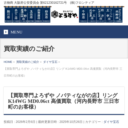
古物商 大阪府公安委員会 第621230162721号 (株)フロンティア
MENU
買取実績のご紹介
HOME
»
買取実績のご紹介
»
ダイヤ宝石
»
【買取専門よろずや ノバティながの店】リング K14WG MD0.06ct 高価買取（河内長野市 三
日市町のお客様）
【買取専門よろずや ノバティながの店】リング
K14WG MD0.06ct 高価買取（河内長野市 三日市
町のお客様）
投稿日 : 2026年2月6日
最終更新日時 : 2025年10月26日
カテゴリー :
ダイヤ宝石