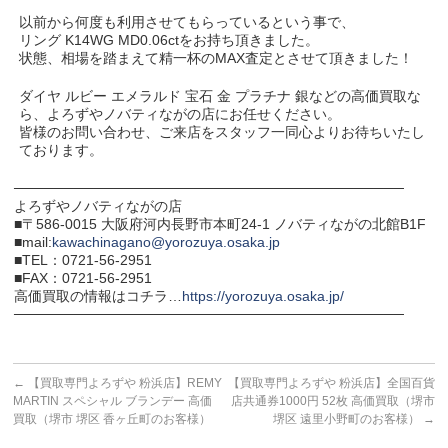
以前から何度も利用させてもらっているという事で、
リング K14WG MD0.06ctをお持ち頂きました。
状態、相場を踏まえて精一杯のMAX査定とさせて頂きました！
ダイヤ ルビー エメラルド 宝石 金 プラチナ 銀などの高価買取な
ら、よろずやノバティながの店にお任せください。
皆様のお問い合わせ、ご来店をスタッフ一同心よりお待ちいたし
ております。
───────────────────────────────────────
よろずやノバティながの店
■〒586-0015 大阪府河内長野市本町24-1 ノバティながの北館B1F
■mail:
kawachinagano@yorozuya.osaka.jp
■TEL：0721-56-2951
■FAX：0721-56-2951
高価買取の情報はコチラ…
https://yorozuya.osaka.jp/
───────────────────────────────────────
←
【買取専門よろずや 粉浜店】REMY
【買取専門よろずや 粉浜店】全国百貨
MARTIN スペシャル ブランデー 高価
店共通券1000円 52枚 高価買取（堺市
買取（堺市 堺区 香ヶ丘町のお客様）
堺区 遠里小野町のお客様）
→