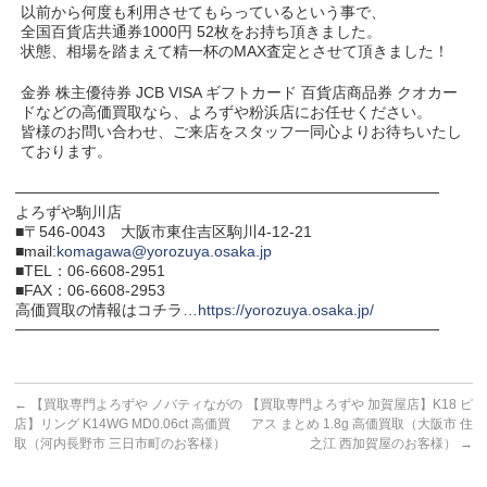
以前から何度も利用させてもらっているという事で、
全国百貨店共通券1000円 52枚をお持ち頂きました。
状態、相場を踏まえて精一杯のMAX査定とさせて頂きました！
金券 株主優待券 JCB VISA ギフトカード 百貨店商品券 クオカー
ドなどの高価買取なら、よろずや粉浜店にお任せください。
皆様のお問い合わせ、ご来店をスタッフ一同心よりお待ちいたし
ております。
───────────────────────────────────────
よろずや駒川店
■〒546-0043 大阪市東住吉区駒川4-12-21
■mail:
komagawa@yorozuya.osaka.jp
■TEL：06-6608-2951
■FAX：06-6608-2953
高価買取の情報はコチラ…
https://yorozuya.osaka.jp/
───────────────────────────────────────
←
【買取専門よろずや ノバティながの
【買取専門よろずや 加賀屋店】K18 ピ
店】リング K14WG MD0.06ct 高価買
アス まとめ 1.8g 高価買取（大阪市 住
取（河内長野市 三日市町のお客様）
之江 西加賀屋のお客様）
→