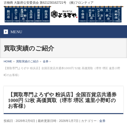
古物商 大阪府公安委員会 第621230162721号 (株)フロンティア
MENU
買取実績のご紹介
HOME
»
買取実績のご紹介
»
金券
»
【買取専門よろずや 粉浜店】全国百貨店共通券1000円 52枚 高価買取（堺市 堺区 遠里小野
町のお客様）
【買取専門よろずや 粉浜店】全国百貨店共通券
1000円 52枚 高価買取（堺市 堺区 遠里小野町の
お客様）
投稿日 : 2026年2月6日
最終更新日時 : 2026年1月7日
カテゴリー :
金券