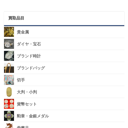
買取品目
貴金属
ダイヤ・宝石
ブランド時計
ブランドバッグ
切手
大判・小判
貨幣セット
勲章・金銀メダル