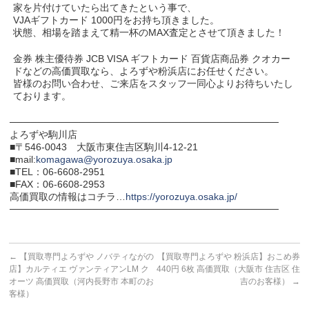
家を片付けていたら出てきたという事で、
VJAギフトカード 1000円をお持ち頂きました。
状態、相場を踏まえて精一杯のMAX査定とさせて頂きました！
金券 株主優待券 JCB VISA ギフトカード 百貨店商品券 クオカー
ドなどの高価買取なら、よろずや粉浜店にお任せください。
皆様のお問い合わせ、ご来店をスタッフ一同心よりお待ちいたし
ております。
───────────────────────────────────────
よろずや駒川店
■〒546-0043 大阪市東住吉区駒川4-12-21
■mail:
komagawa@yorozuya.osaka.jp
■TEL：06-6608-2951
■FAX：06-6608-2953
高価買取の情報はコチラ…
https://yorozuya.osaka.jp/
───────────────────────────────────────
←
【買取専門よろずや ノバティながの
【買取専門よろずや 粉浜店】おこめ券
店】カルティエ ヴァンティアンLM ク
440円 6枚 高価買取（大阪市 住吉区 住
オーツ 高価買取（河内長野市 本町のお
吉のお客様）
→
客様）