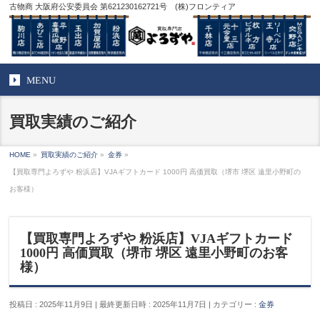
古物商 大阪府公安委員会 第621230162721号 (株)フロンティア
MENU
買取実績のご紹介
HOME
»
買取実績のご紹介
»
金券
»
【買取専門よろずや 粉浜店】VJAギフトカード 1000円 高価買取（堺市 堺区 遠里小野町の
お客様）
【買取専門よろずや 粉浜店】VJAギフトカード
1000円 高価買取（堺市 堺区 遠里小野町のお客
様）
投稿日 : 2025年11月9日
最終更新日時 : 2025年11月7日
カテゴリー :
金券