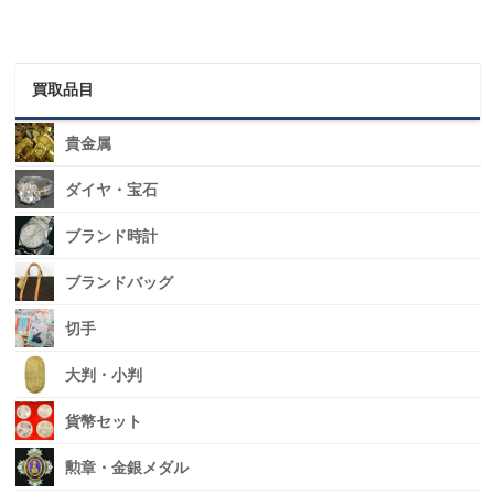
買取品目
貴金属
ダイヤ・宝石
ブランド時計
ブランドバッグ
切手
大判・小判
貨幣セット
勲章・金銀メダル