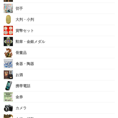
切手
大判・小判
貨幣セット
勲章・金銀メダル
骨董品
食器・陶器
お酒
携帯電話
金券
カメラ