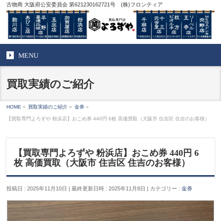
古物商 大阪府公安委員会 第621230162721号 (株)フロンティア
MENU
買取実績のご紹介
HOME
»
買取実績のご紹介
»
金券
»
【買取専門よろずや 粉浜店】おこめ券 440円 6枚 高価買取（大阪市 住吉区 住吉のお客様）
【買取専門よろずや 粉浜店】おこめ券 440円 6
枚 高価買取（大阪市 住吉区 住吉のお客様）
投稿日 : 2025年11月10日
最終更新日時 : 2025年11月8日
カテゴリー :
金券